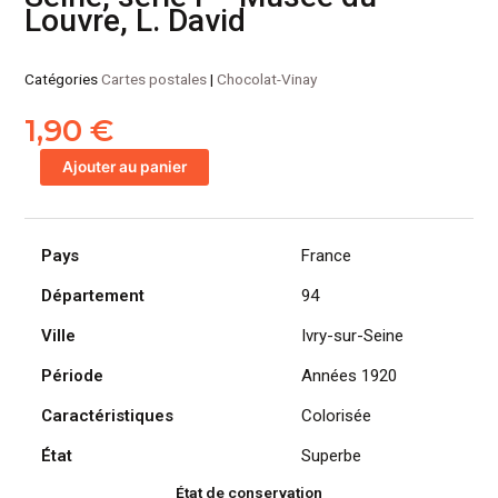
Louvre, L. David
Catégories
Cartes postales
|
Chocolat-Vinay
1,90
€
quantité
Ajouter au panier
de
CPA
Chocolat
Pays
France
VINAY,
Ivry-
Département
94
sur-
Seine,
Ville
Ivry-sur-Seine
série
Période
Années 1920
I
-
Caractéristiques
Colorisée
Musée
du
État
Superbe
Louvre,
État de conservation