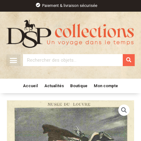
Aller
Paiement & livraison sécurisée
au
contenu
Rechercher
Accueil
Actualités
Boutique
Mon compte