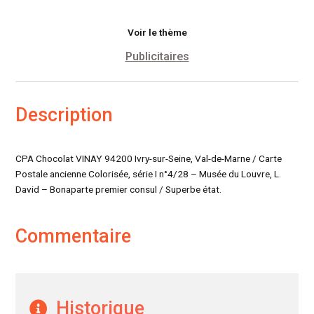
L.
David
Voir le thème
Publicitaires
Description
CPA Chocolat VINAY 94200 Ivry-sur-Seine, Val-de-Marne / Carte
Postale ancienne Colorisée, série I n°4/28 – Musée du Louvre, L.
David – Bonaparte premier consul / Superbe état.
Commentaire
Historique