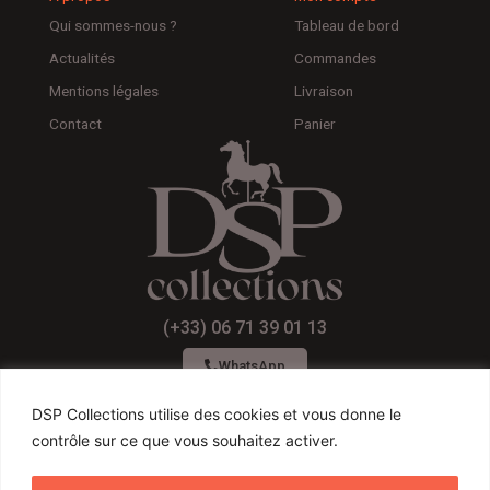
Qui sommes-nous ?
Tableau de bord
Actualités
Commandes
Mentions légales
Livraison
Contact
Panier
(+33) 06 71 39 01 13
WhatsApp
DSP Collections utilise des cookies et vous donne le
contrôle sur ce que vous souhaitez activer.
F
I
Y
a
n
o