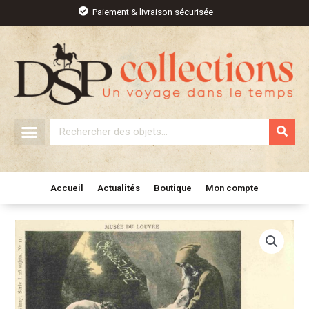
Aller
Paiement & livraison sécurisée
au
contenu
Rechercher
Accueil
Actualités
Boutique
Mon compte