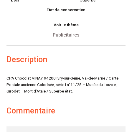
État
Superbe
Louvre,
État de conservation
Girodet
Voir le thème
Publicitaires
Description
CPA Chocolat VINAY 94200 Ivry-sur-Seine, Val-de-Marne / Carte
Postale ancienne Colorisée, série I n°11/28 – Musée du Louvre,
Girodet – Mort d’Atale / Superbe état.
Commentaire