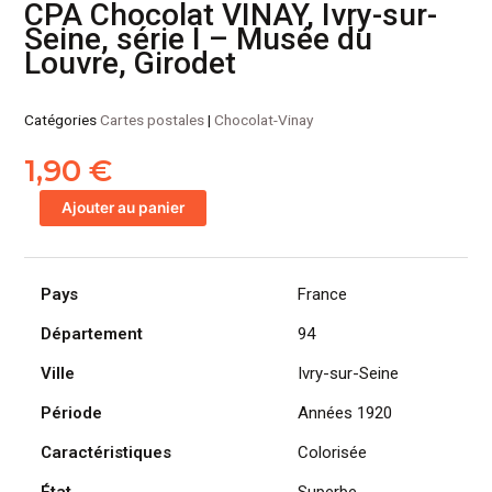
CPA Chocolat VINAY, Ivry-sur-
Seine, série I – Musée du
Louvre, Girodet
Catégories
Cartes postales
|
Chocolat-Vinay
1,90
€
quantité
Ajouter au panier
de
CPA
Chocolat
Pays
France
VINAY,
Ivry-
Département
94
sur-
Seine,
Ville
Ivry-sur-Seine
série
Période
Années 1920
I
-
Caractéristiques
Colorisée
Musée
du