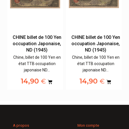
en
CHINE billet de 100 Yen
CHINE billet de 100 Yen
e,
occupation Japonaise,
occupation Japonaise,
ND (1945)
ND (1945)
en
Chine, billet de 100 Yen en
Chine, billet de 100 Yen en
état TTB occupation
état TTB occupation
japonaise ND…
japonaise ND…
14,90
14,90
€
€
A propos
Mon compte