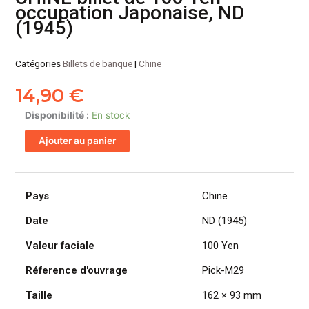
occupation Japonaise, ND
(1945)
Catégories
Billets de banque
|
Chine
14,90
€
quantité
Disponibilité :
En stock
de
Ajouter au panier
CHINE
billet
de
100
Pays
Chine
Yen
Date
ND (1945)
occupation
Japonaise,
Valeur faciale
100 Yen
ND
(1945)
Réference d'ouvrage
Pick-M29
Taille
162 × 93 mm