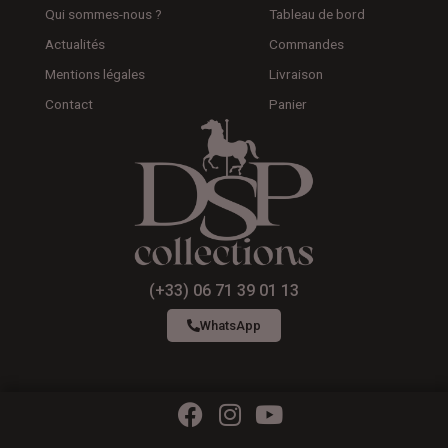
Qui sommes-nous ?
Tableau de bord
Actualités
Commandes
Mentions légales
Livraison
Contact
Panier
(+33) 06 71 39 01 13
WhatsApp
F
I
Y
a
n
o