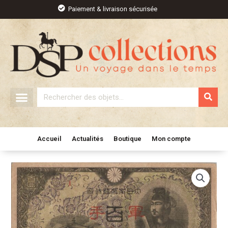
Aller
Paiement & livraison sécurisée
au
contenu
Rechercher
Accueil
Actualités
Boutique
Mon compte