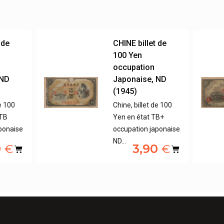
 de
CHINE billet de
100 Yen
occupation
 ND
Japonaise, ND
(1945)
de 100
Chine, billet de 100
TTB
Yen en état TB+
ponaise
occupation japonaise
ND…
0
3,90
€
€