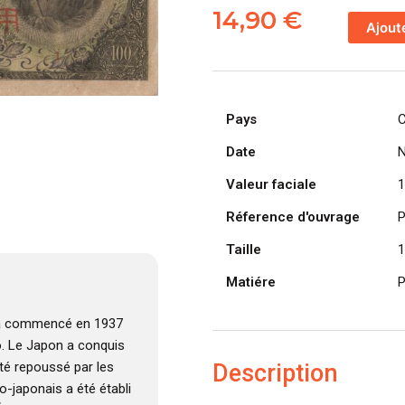
de
14,90
€
Ajout
CHINE
billet
de
100
Pays
C
Yen
occupation
Date
N
Japonaise,
Valeur faciale
1
ND
(1945)
Réference d'ouvrage
P
Taille
1
Matiére
P
 a commencé en 1937
o. Le Japon a conquis
Description
été repoussé par les
o-japonais a été établi