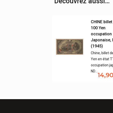
Découvrez aussi…
CHINE billet
100 Yen
occupation
Japonaise,
(1945)
Chine, billet 
Yen en état 
occupation ja
ND…
14,9