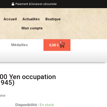
Paiement & livraison sécurisée
Accueil
Actualités
Boutique
Mon compte
0
Panier
Médailles
0,00
€
100 Yen occupation
1945)
hine
Disponibilité :
En stock