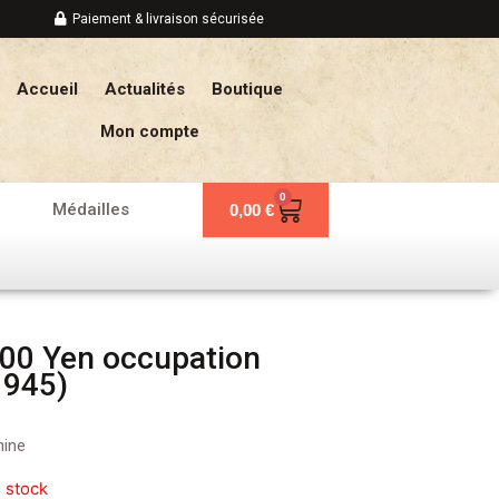
Paiement & livraison sécurisée
Accueil
Actualités
Boutique
Mon compte
0
Panier
Médailles
0,00
€
100 Yen occupation
1945)
hine
 stock