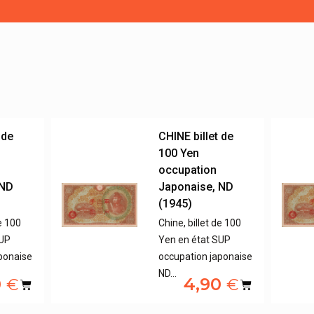
 de
CHINE billet de
100 Yen
occupation
 ND
Japonaise, ND
(1945)
de 100
Chine, billet de 100
SUP
Yen en état SUP
ponaise
occupation japonaise
ND…
0
4,90
€
€