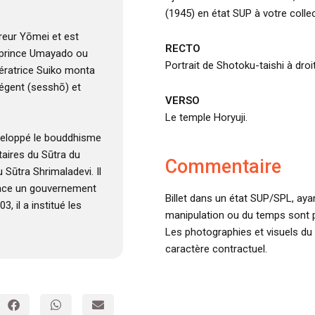
(1945) en état SUP à votre collec
ereur Yōmei et est
RECTO
 prince Umayado ou
Portrait de Shotoku-taishi à dro
ératrice Suiko monta
égent (sesshō) et
VERSO
Le temple Horyuji.
éveloppé le bouddhisme
aires du Sūtra du
Commentaire
 Sūtra Shrimaladevi. Il
lace un gouvernement
Billet dans un état SUP/SPL, aya
, il a institué les
manipulation ou du temps sont p
Les photographies et visuels du 
caractère contractuel.