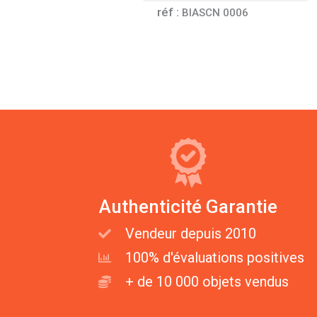
réf :
BIASCN 0006
Authenticité Garantie
Vendeur depuis 2010
100% d'évaluations positives
+ de 10 000 objets vendus