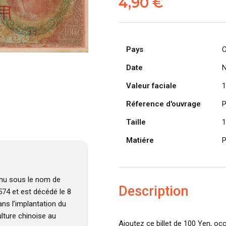
4,90
€
Pays
C
Date
N
Valeur faciale
1
Réference d'ouvrage
P
Taille
1
Matiére
P
nu sous le nom de
Description
 574 et est décédé le 8
dans l’implantation du
lture chinoise au
Ajoutez ce billet de 100 Yen, o