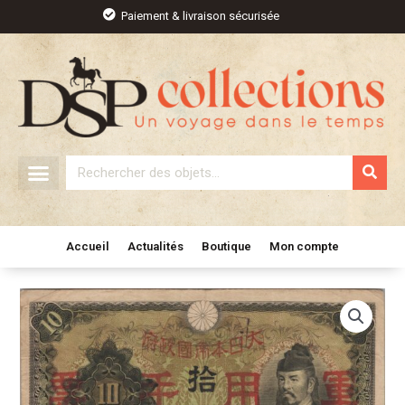
Aller
Paiement & livraison sécurisée
au
contenu
Rechercher
Accueil
Actualités
Boutique
Mon compte