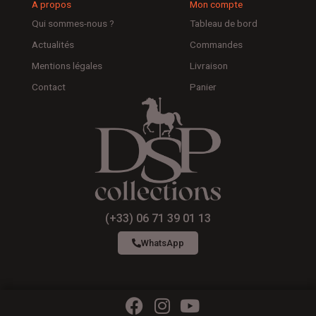
A propos
Mon compte
Qui sommes-nous ?
Tableau de bord
Actualités
Commandes
Mentions légales
Livraison
Contact
Panier
(+33) 06 71 39 01 13
WhatsApp
F
I
Y