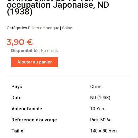
occupation Japonaise, ND
(1938)
Catégories
Billets de banque
|
Chine
3,90
€
quantité
Disponibilité :
En stock
de
Ajouter au panier
CHINE
billet
de
10
Pays
Chine
Yen
Date
ND (1938)
occupation
Japonaise,
Valeur faciale
10 Yen
ND
(1938)
Réference d'ouvrage
Pick-M26a
Taille
140 × 80 mm