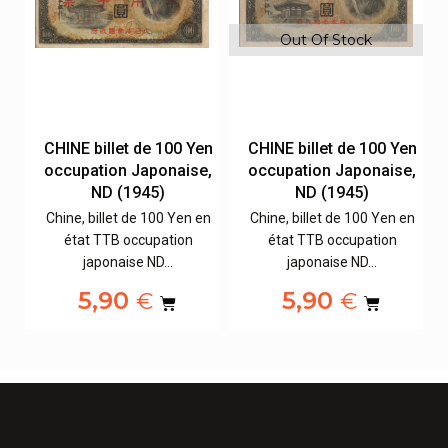
Out Of Stock
en
CHINE billet de 100 Yen
CHINE billet de 100 Yen
e,
occupation Japonaise,
occupation Japonaise,
ND (1945)
ND (1945)
en
Chine, billet de 100 Yen en
Chine, billet de 100 Yen en
état TTB occupation
état TTB occupation
japonaise ND…
japonaise ND…
5,90
5,90
€
€