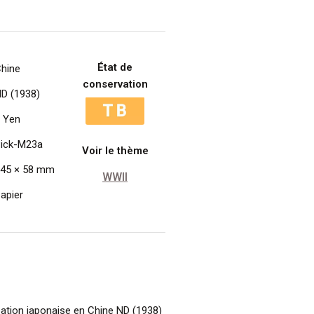
État de
hine
conservation
D (1938)
 Yen
ick-M23a
Voir le thème
45 × 58 mm
WWII
apier
pation japonaise en Chine ND (1938)