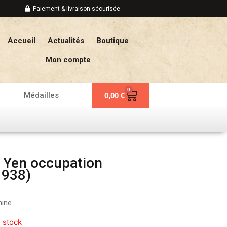
Paiement & livraison sécurisée
Accueil
Actualités
Boutique
Mon compte
0
Panier
Médailles
0,00
€
1 Yen occupation
1938)
hine
 stock