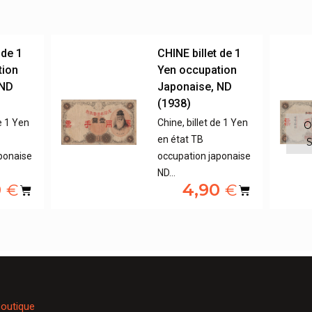
 de 1
CHINE billet de 1
tion
Yen occupation
 ND
Japonaise, ND
(1938)
de 1 Yen
Chine, billet de 1 Yen
O
en état TB
S
ponaise
occupation japonaise
ND…
0
4,90
€
€
outique