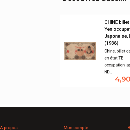
CHINE billet
Yen occupa
Japonaise,
(1938)
Chine, billet 
en état TB
occupation ja
ND…
4,9
A propos
Mon compte
B