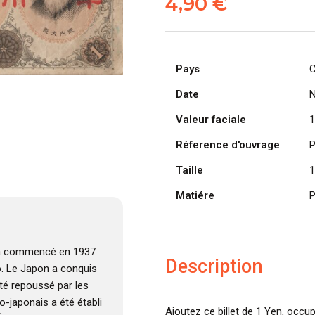
4,90
€
Pays
C
Date
N
Valeur faciale
1
Réference d'ouvrage
P
Taille
1
Matiére
P
 a commencé en 1937
Description
o. Le Japon a conquis
été repoussé par les
o-japonais a été établi
Ajoutez ce billet de 1 Yen, occu