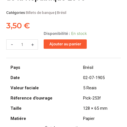
Catégories
Billets de banque
|
Brésil
3,50
€
quantité
Disponibilité :
En stock
de
-
+
Ajouter au panier
BRÉSIL
billet
de
5
Pays
Brésil
Reais,
Effigie
Date
02-07-1905
de
Valeur faciale
5 Reais
la
République
Réference d'ouvrage
Pick-253f
2010
Taille
128 × 65 mm
Matiére
Papier