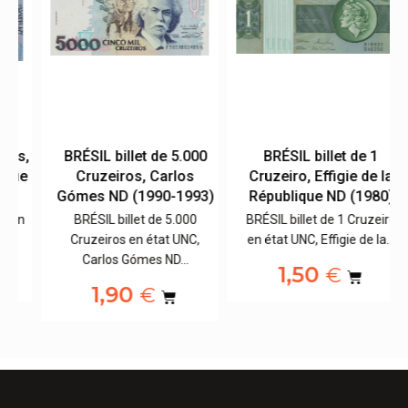
s,
BRÉSIL billet de 5.000
BRÉSIL billet de 1
ue
Cruzeiros, Carlos
Cruzeiro, Effigie de la
Gómes ND (1990-1993)
République ND (1980)
en
BRÉSIL billet de 5.000
BRÉSIL billet de 1 Cruzeiro
Cruzeiros en état UNC,
en état UNC, Effigie de la…
Carlos Gómes ND…
1,50
€
1,90
€