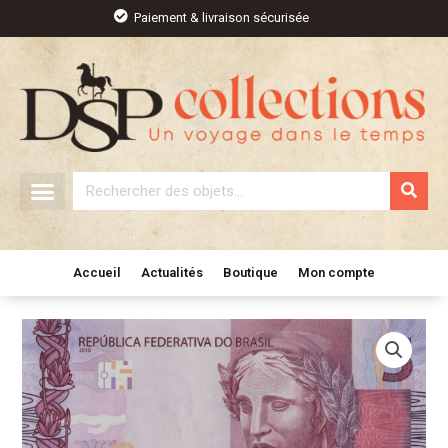
Aller
Paiement & livraison sécurisée
au
contenu
Rechercher
Accueil
Actualités
Boutique
Mon compte