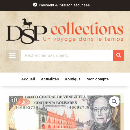
Aller
Paiement & livraison sécurisée
au
contenu
Rechercher
Accueil
Actualités
Boutique
Mon compte