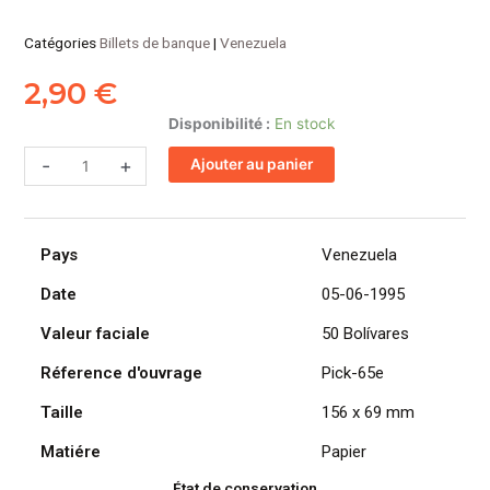
Catégories
Billets de banque
|
Venezuela
2,90
€
quantité
Disponibilité :
En stock
de
-
+
Ajouter au panier
VENEZUELA
billet
de
50
Pays
Venezuela
Bolívares
Andrés
Date
05-06-1995
Bello
Valeur faciale
50 Bolívares
05-
06-
Réference d'ouvrage
Pick-65e
1995
Taille
156 x 69 mm
Matiére
Papier
État de conservation