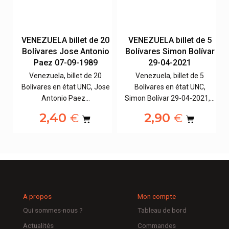
10
VENEZUELA billet de 20
VENEZUELA billet de 5
ar
Bolívares Jose Antonio
Bolívares Simon Bolívar
Paez 07-09-1989
29-04-2021
Venezuela, billet de 20
Venezuela, billet de 5
Bolívares en état UNC, Jose
Bolívares en état UNC,
,…
Antonio Paez…
Simon Bolívar 29-04-2021,…
2,40
2,90
€
€
A propos
Mon compte
Qui sommes-nous ?
Tableau de bord
Actualités
Commandes