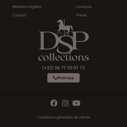
Mentions légales
Livraison
Contact
Panier
(+33) 06 71 39 01 13
WhatsApp
F
I
Y
a
n
o
c
s
u
Conditions générales de ventes
e
t
t