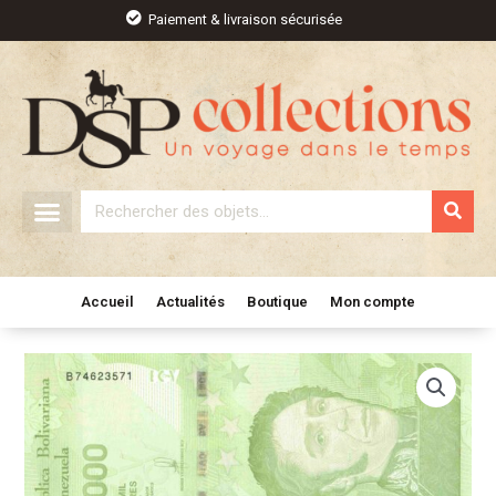
Aller
Paiement & livraison sécurisée
au
contenu
Rechercher
Accueil
Actualités
Boutique
Mon compte