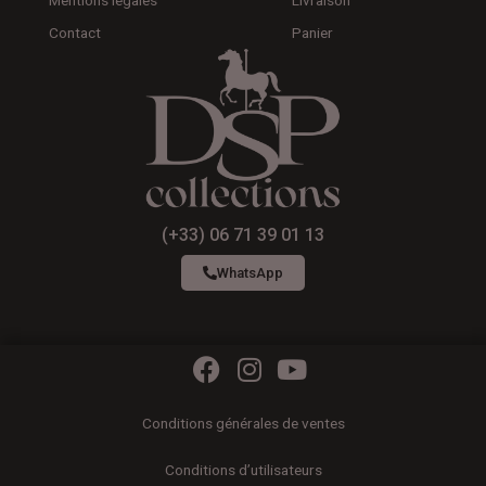
Contact
Panier
(+33) 06 71 39 01 13
WhatsApp
F
I
Y
a
n
o
c
s
u
Conditions générales de ventes
e
t
t
b
a
u
Conditions d’utilisateurs