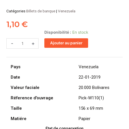
Catégories
Billets de banque
|
Venezuela
1,10
€
quantité
Disponibilité :
En stock
de
-
+
Ajouter au panier
VENEZUELA
billet
de
20.000
Pays
Venezuela
Bolívares
Simon
Date
22-01-2019
Bolívar
Valeur faciale
20.000 Bolívares
22-
01-
Réference d'ouvrage
Pick-W110(1)
2019
Taille
156 x 69 mm
Matiére
Papier
État de conservation