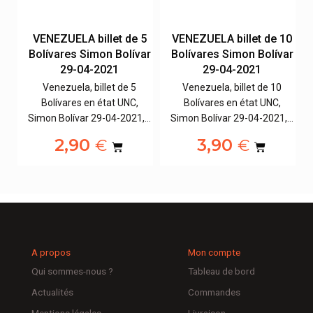
20
VENEZUELA billet de 5
VENEZUELA billet de 10
io
Bolívares Simon Bolívar
Bolívares Simon Bolívar
29-04-2021
29-04-2021
Venezuela, billet de 5
Venezuela, billet de 10
se
Bolívares en état UNC,
Bolívares en état UNC,
Simon Bolívar 29-04-2021,…
Simon Bolívar 29-04-2021,…
2,90
3,90
€
€
A propos
Mon compte
Qui sommes-nous ?
Tableau de bord
Actualités
Commandes
Mentions légales
Livraison