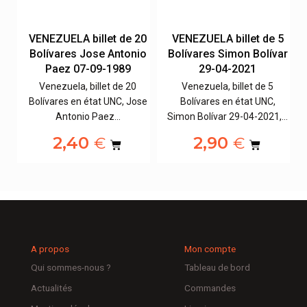
10
VENEZUELA billet de 20
VENEZUELA billet de 5
ar
Bolívares Jose Antonio
Bolívares Simon Bolívar
Paez 07-09-1989
29-04-2021
Venezuela, billet de 20
Venezuela, billet de 5
Bolívares en état UNC, Jose
Bolívares en état UNC,
,…
Antonio Paez…
Simon Bolívar 29-04-2021,…
2,40
2,90
€
€
A propos
Mon compte
Qui sommes-nous ?
Tableau de bord
Actualités
Commandes