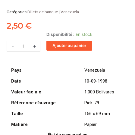
Catégories
Billets de banque
|
Venezuela
2,50
€
quantité
Disponibilité :
En stock
de
-
+
Ajouter au panier
VENEZUELA
billet
de
1.000
Pays
Venezuela
Bolívares
Simon
Date
10-09-1998
Bolívar
Valeur faciale
1.000 Bolívares
10-
09-
Réference d'ouvrage
Pick-79
1998
Taille
156 x 69 mm
Matiére
Papier
État de conservation