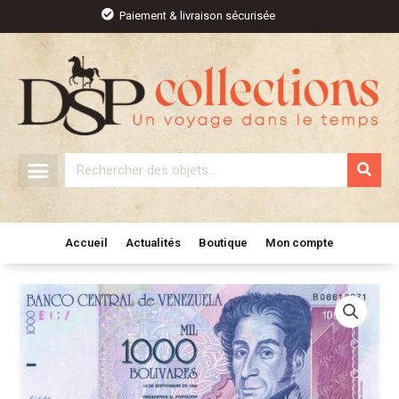
Aller
Paiement & livraison sécurisée
au
contenu
Rechercher
Accueil
Actualités
Boutique
Mon compte