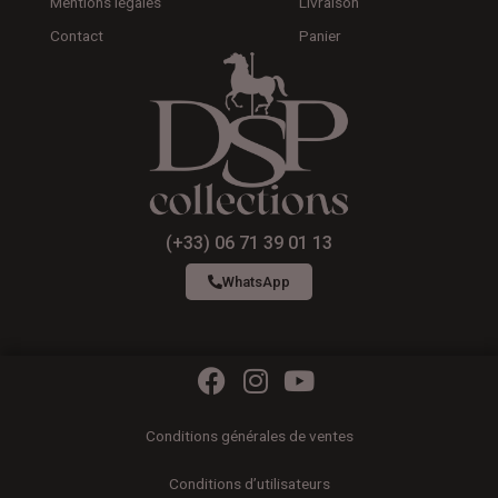
Mentions légales
Livraison
Contact
Panier
(+33) 06 71 39 01 13
WhatsApp
F
I
Y
a
n
o
c
s
u
Conditions générales de ventes
e
t
t
b
a
u
Conditions d’utilisateurs