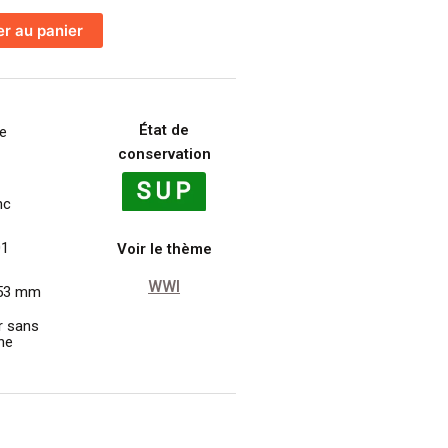
er au panier
État de
ie
conservation
nc
01
Voir le thème
WWI
 53 mm
r sans
ane