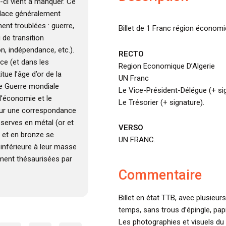
e-ci vient à manquer. Ce
place généralement
nt troublées : guerre,
Billet de 1 Franc région économi
u de transition
n, indépendance, etc.).
RECTO
ce (et dans les
Region Economique D’Algerie
tue l’âge d’or de la
UN Franc
e Guerre mondiale
Le Vice-Président-Délégue (+ si
’économie et le
Le Trésorier (+ signature).
sur une correspondance
éserves en métal (or et
VERSO
t et en bronze se
UN FRANC.
 inférieure à leur masse
ment thésaurisées par
Commentaire
Billet en état TTB, avec plusieur
temps, sans trous d’épingle, papi
Les photographies et visuels du 