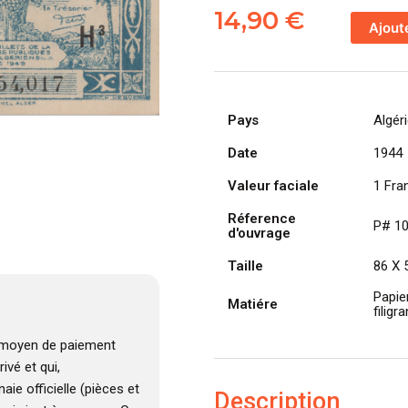
de
14,90
€
Ajout
ALGÉRIE
billet
de
1
Pays
Algér
Franc,
31
Date
1944
Janvier
Valeur faciale
1 Fra
1944
2e
Réference
P# 1
tirage
d'ouvrage
Taille
86 X
Papie
Matiére
filigr
moyen de paiement
ivé et qui,
e officielle (pièces et
Description