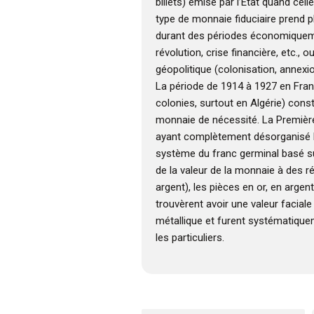
billets) émise par l’État quand cell
type de monnaie fiduciaire prend 
durant des périodes économiqueme
révolution, crise financière, etc., o
géopolitique (colonisation, annexio
La période de 1914 à 1927 en Fran
colonies, surtout en Algérie) consti
monnaie de nécessité. La Premièr
ayant complètement désorganisé l
système du franc germinal basé 
de la valeur de la monnaie à des r
argent), les pièces en or, en argen
trouvèrent avoir une valeur faciale
métallique et furent systématique
les particuliers.