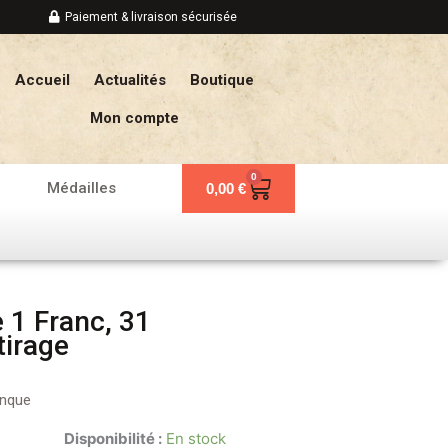
Paiement & livraison sécurisée
Accueil
Actualités
Boutique
Mon compte
0
Panier
Médailles
0,00
€
e 1 Franc, 31
tirage
anque
Disponibilité :
En stock