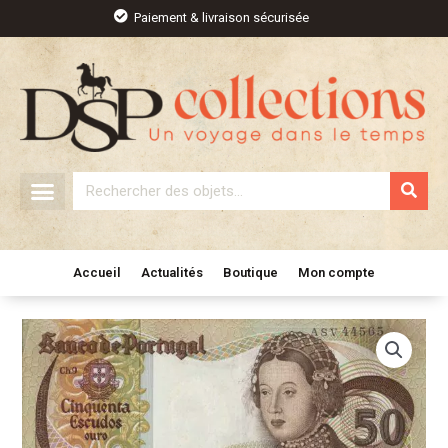
Aller
Paiement & livraison sécurisée
au
contenu
Rechercher
Accueil
Actualités
Boutique
Mon compte