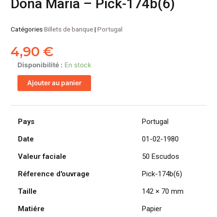
Dona Maria – Pick-174b(6)
Catégories
Billets de banque
|
Portugal
4,90
€
quantité
Disponibilité :
En stock
de
Ajouter au panier
PORTUGAL
billet
de
50
Pays
Portugal
Escudos
Date
01-02-1980
01-
02-
Valeur faciale
50 Escudos
1980,
Infante
Réference d'ouvrage
Pick-174b(6)
Dona
Taille
142 × 70 mm
Maria
-
Matiére
Papier
Pick-