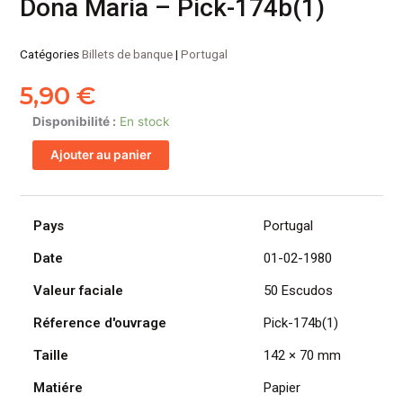
Dona Maria – Pick-174b(1)
Catégories
Billets de banque
|
Portugal
5,90
€
quantité
Disponibilité :
En stock
de
Ajouter au panier
PORTUGAL
billet
de
50
Pays
Portugal
Escudos
Date
01-02-1980
01-
02-
Valeur faciale
50 Escudos
1980,
Infante
Réference d'ouvrage
Pick-174b(1)
Dona
Taille
142 × 70 mm
Maria
-
Matiére
Papier
Pick-