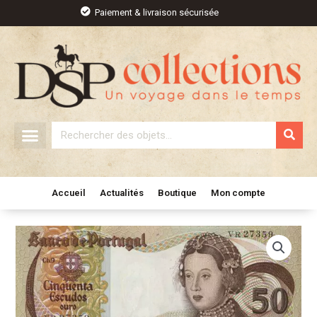
Aller
Paiement & livraison sécurisée
au
contenu
Rechercher
Accueil
Actualités
Boutique
Mon compte