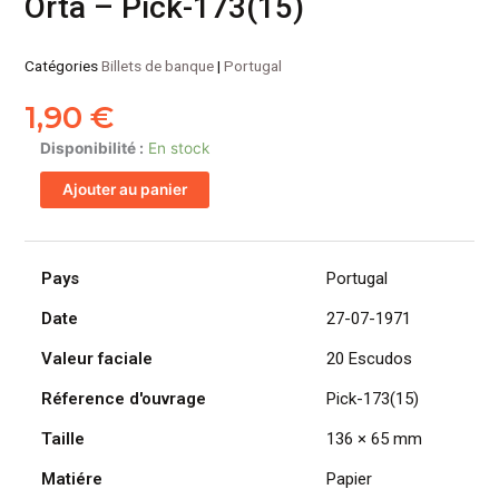
Orta – Pick-173(15)
Catégories
Billets de banque
|
Portugal
1,90
€
quantité
Disponibilité :
En stock
de
Ajouter au panier
PORTUGAL
billet
de
20
Pays
Portugal
Escudos
Date
27-07-1971
27-
07-
Valeur faciale
20 Escudos
1971,
Garcia
Réference d'ouvrage
Pick-173(15)
de
Taille
136 × 65 mm
Orta
-
Matiére
Papier
Pick-