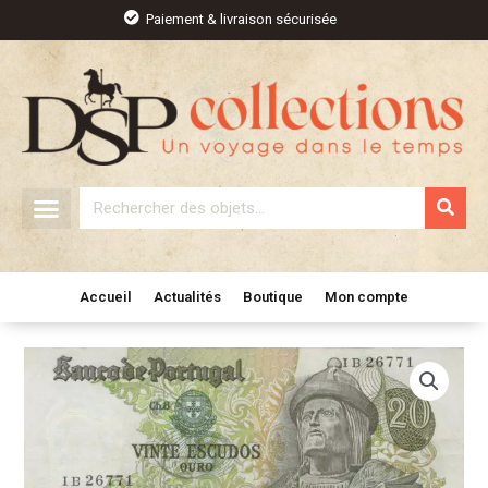
Aller
Paiement & livraison sécurisée
au
contenu
Rechercher
Accueil
Actualités
Boutique
Mon compte