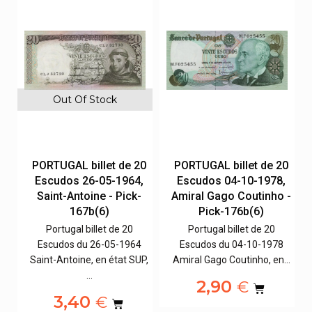
Out Of Stock
00
PORTUGAL billet de 20
PORTUGAL billet de 20
,
Escudos 26-05-1964,
Escudos 04-10-1978,
Saint-Antoine - Pick-
Amiral Gago Coutinho -
167b(6)
Pick-176b(6)
Portugal billet de 20
Portugal billet de 20
,
Escudos du 26-05-1964
Escudos du 04-10-1978
t…
Saint-Antoine, en état SUP,
Amiral Gago Coutinho, en…
…
2,90
€
3,40
€