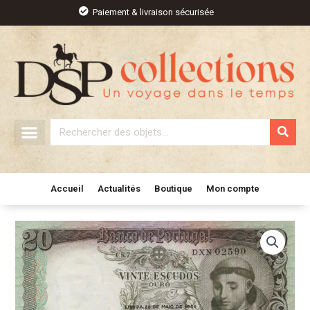
Aller
Paiement & livraison sécurisée
au
contenu
Rechercher
Accueil
Actualités
Boutique
Mon compte