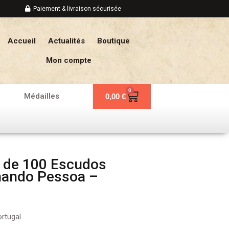
Paiement & livraison sécurisée
Accueil
Actualités
Boutique
Mon compte
0
Panier
Médailles
0,00
€
 de 100 Escudos
nando Pessoa –
rtugal