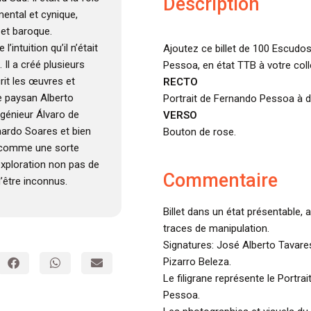
Description
mental et cynique,
 et baroque.
intuition qu’il n’était
Ajoutez ce billet de 100 Escudo
 Il a créé plusieurs
Pessoa, en état TTB à votre coll
rit les œuvres et
RECTO
e paysan Alberto
Portrait de Fernando Pessoa à dr
ingénieur Álvaro de
VERSO
ardo Soares et bien
Bouton de rose.
e comme une sorte
’exploration non pas de
Commentaire
’être inconnus.
Billet dans un état présentable, a
traces de manipulation.
Signatures: José Alberto Tavare
Pizarro Beleza.
Le filigrane représente le Portr
Pessoa.