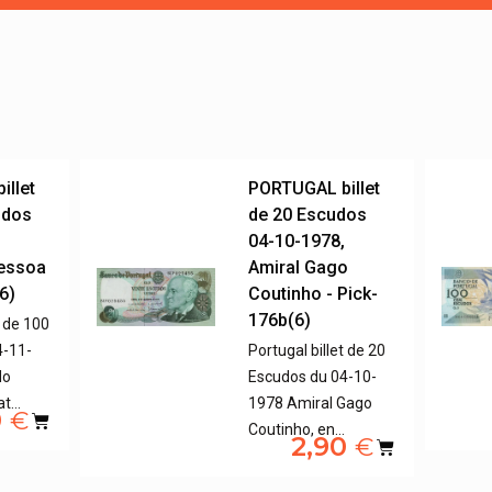
illet
PORTUGAL billet
udos
de 20 Escudos
,
04-10-1978,
essoa
Amiral Gago
6)
Coutinho - Pick-
176b(6)
t de 100
4-11-
Portugal billet de 20
do
Escudos du 04-10-
at…
1978 Amiral Gago
0
€
Coutinho, en…
2,90
€