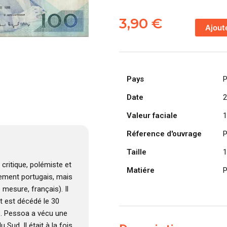
quantité
de
3,90
€
Ajout
PORTUGA
billet
de
100
Pays
P
Escudos
24-
Date
2
11-
Valeur faciale
1
1988,
Fernando
Réference d'ouvrage
P
Pessoa
Taille
1
-
Pick-
 critique, polémiste et
Matiére
P
179f(6)
alement portugais, mais
mesure, français). Il
et est décédé le 30
. Pessoa a vécu une
Sud. Il était à la fois