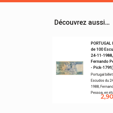
Découvrez aussi…
PORTUGAL b
de 100 Esc
24-11-1988
Fernando P
- Pick-179f(
Portugal bille
Escudos du 2
1988, Fernan
Pessoa, en ét
2,9