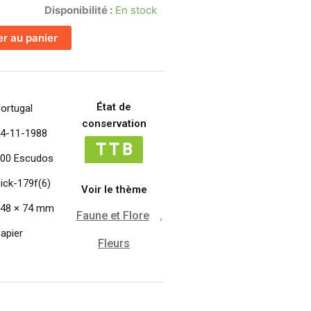
Disponibilité :
En stock
er au panier
L
État de
ortugal
conservation
4-11-1988
00 Escudos
ick-179f(6)
Voir le thème
48 × 74 mm
Faune et Flore
,
apier
Fleurs