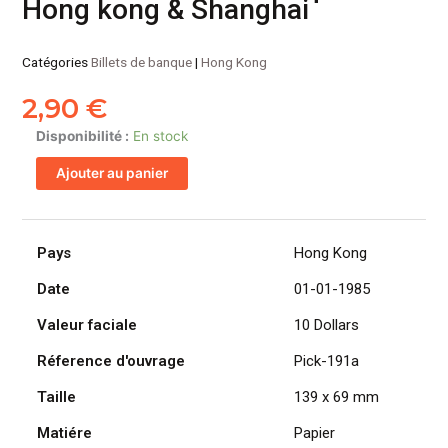
Hong kong & Shanghai
Catégories
Billets de banque
|
Hong Kong
2,90
€
quantité
Disponibilité :
En stock
de
Ajouter au panier
HONG
KONG
billet
de
Pays
Hong Kong
10
Date
01-01-1985
dollars
Lion
Valeur faciale
10 Dollars
01.01.1985
-
Réference d'ouvrage
Pick-191a
banque
Taille
139 x 69 mm
Hong
kong
Matiére
Papier
&