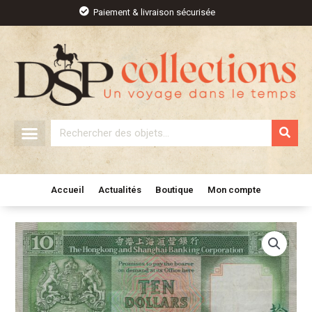
Aller
Paiement & livraison sécurisée
au
contenu
Rechercher
Accueil
Actualités
Boutique
Mon compte