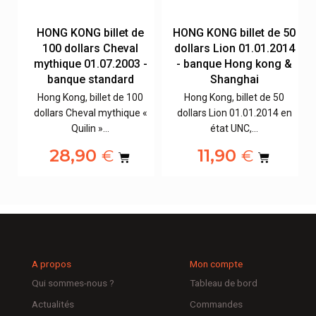
20
HONG KONG billet de
HONG KONG billet de 50
09
100 dollars Cheval
dollars Lion 01.01.2014
&
mythique 01.07.2003 -
- banque Hong kong &
banque standard
Shanghai
Hong Kong, billet de 100
Hong Kong, billet de 50
n
dollars Cheval mythique «
dollars Lion 01.01.2014 en
Quilin »…
état UNC,…
28,90
11,90
€
€
A propos
Mon compte
Qui sommes-nous ?
Tableau de bord
Actualités
Commandes