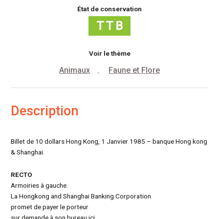
Shanghai
État de conservation
Voir le thème
Animaux
Faune et Flore
,
Description
Billet de 10 dollars Hong Kong, 1 Janvier 1985 – banque Hong kong
& Shanghai.
RECTO
Armoiries à gauche.
La Hongkong and Shanghai Banking Corporation
promet de payer le porteur
sur demande à son bureau ici