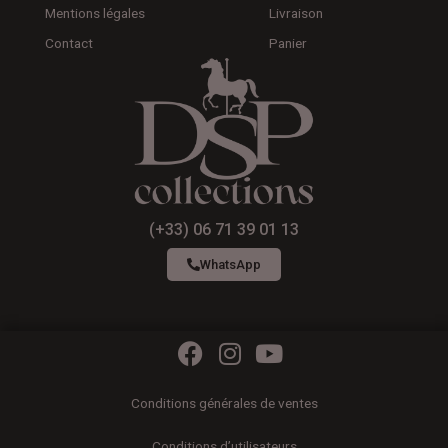
Mentions légales
Livraison
Contact
Panier
(+33) 06 71 39 01 13
WhatsApp
F
I
Y
a
n
o
c
s
u
Conditions générales de ventes
e
t
t
Conditions d’utilisateurs