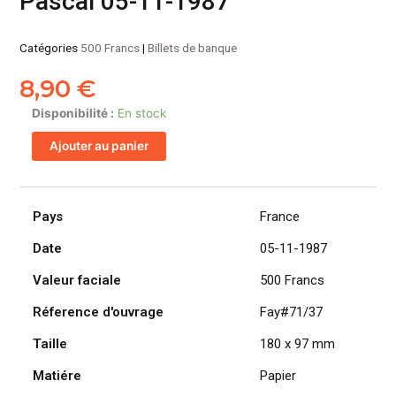
Pascal 05-11-1987
Catégories
500 Francs
|
Billets de banque
8,90
€
quantité
Disponibilité :
En stock
de
Ajouter au panier
FRANCE
billet
de
500
Pays
France
Francs
Date
05-11-1987
Pascal
05-
Valeur faciale
500 Francs
11-
1987
Réference d'ouvrage
Fay#71/37
Taille
180 x 97 mm
Matiére
Papier