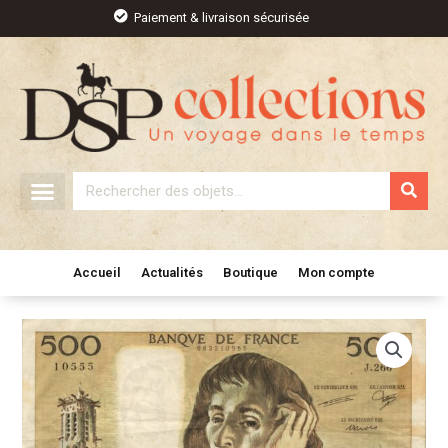
Aller
Paiement & livraison sécurisée
au
contenu
Rechercher
Accueil
Actualités
Boutique
Mon compte