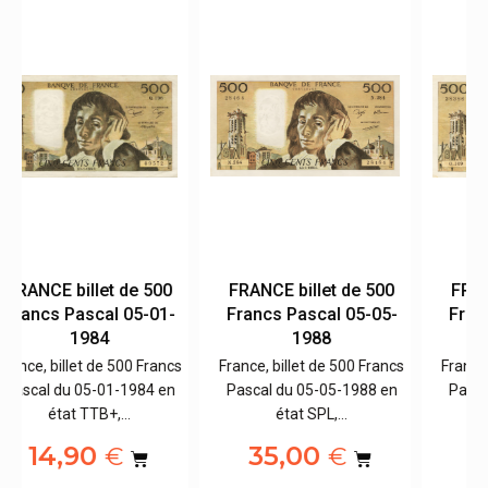
0
FRANCE billet de 500
FRANCE billet de 500
-
Francs Pascal 06-01-
Francs Pascal 05-01-
1983
1984
cs
France, billet de 500 Francs
France, billet de 500 Francs
n
Pascal du 06-01-1983 en
Pascal du 05-01-1984 en
état TTB+,…
état TTB+,…
14,90
14,90
€
€