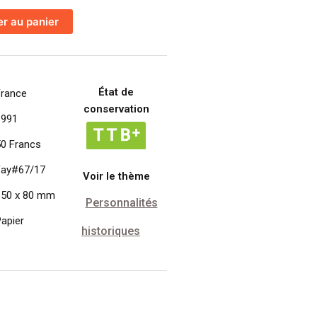
er au panier
État de
France
conservation
1991
50 Francs
Fay#67/17
Voir le thème
150 x 80 mm
Personnalités
apier
historiques