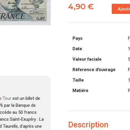
de
4,90
€
Ajout
FRANCE
billet
de
50
Pays
Francs
Quentin
Date
De
Valeur faciale
La
Tour
Réference d'ouvrage
1991
Taille
Matiére
P
a Tour
est un billet de
76 par la Banque de
succède au 50 francs
rancs Saint-Exupéry . La
Description
d Taurelle, d’après une