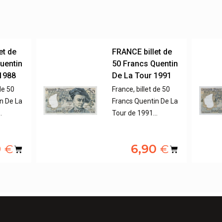
et de
FRANCE billet de
uentin
50 Francs Quentin
 1988
De La Tour 1991
de 50
France, billet de 50
n De La
Francs Quentin De La
…
Tour de 1991…
0
6,90
€
€