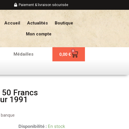
Paiement & livraison sécurisée
Accueil
Actualités
Boutique
Mon compte
0
Panier
Médailles
0,00
€
 50 Francs
our 1991
e banque
Disponibilité :
En stock