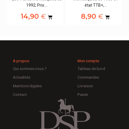
1992; Prix:…
état TTB+,…
14,90
8,90
€
€
A propos
Mon compte
Qui sommes-nous ?
Tableau de bord
Actualités
Commandes
Mentions légales
Livraison
Contact
Panier