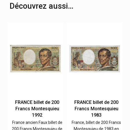
Découvrez aussi…
0
FRANCE billet de 200
FRANCE billet de 200
Francs Montesquieu
Francs Montesquieu
1992
1983
cs
France ancien Faux billet de
France, billet de 200 Francs
de
200 Francs Montesquieu de
Montesquieu de 1983 en