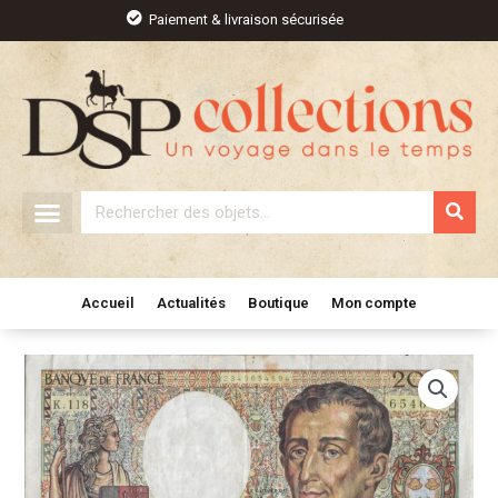
Aller
Paiement & livraison sécurisée
au
contenu
Rechercher
Accueil
Actualités
Boutique
Mon compte