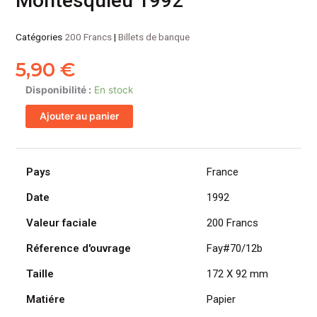
Montesquieu 1992
Catégories
200 Francs
|
Billets de banque
5,90
€
quantité
Disponibilité :
En stock
de
Ajouter au panier
FRANCE
billet
de
200
Pays
France
Francs
Date
1992
Montesquieu
1992
Valeur faciale
200 Francs
Réference d'ouvrage
Fay#70/12b
Taille
172 X 92 mm
Matiére
Papier