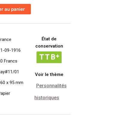
er au panier
État de
France
conservation
01-09-1916
20 Francs
Fay#11/01
Voir le thème
160 x 95 mm
Personnalités
apier
historiques