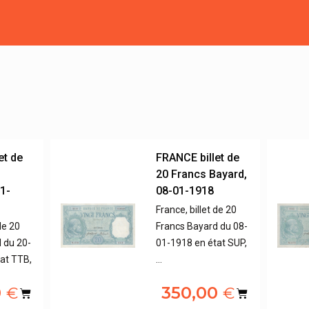
et de
FRANCE billet de
20 Francs Bayard,
1-
08-01-1918
France, billet de 20
de 20
Francs Bayard du 08-
 du 20-
01-1918 en état SUP,
at TTB,
…
0
350,00
€
€