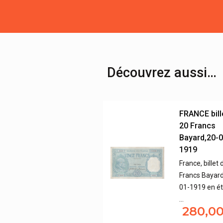
Découvrez aussi…
FRANCE bill
20 Francs
Bayard,20-0
1919
France, billet 
Francs Bayard
01-1919 en ét
…
280,0