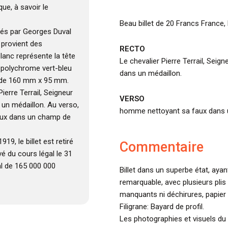
ue, à savoir le
Beau billet de 20 Francs France
nés par Georges Duval
 provient des
RECTO
blanc représente la tête
Le chevalier Pierre Terrail, Seig
t polychrome vert-bleu
dans un médaillon.
t de 160 mm x 95 mm.
Pierre Terrail, Seigneur
VERSO
 un médaillon. Au verso,
homme nettoyant sa faux dans 
aux dans un champ de
19, le billet est retiré
Commentaire
ivé du cours légal le 31
l de 165 000 000
Billet dans un superbe état, ayan
remarquable, avec plusieurs plis 
manquants ni déchirures, papier 
Filigrane: Bayard de profil.
Les photographies et visuels du 