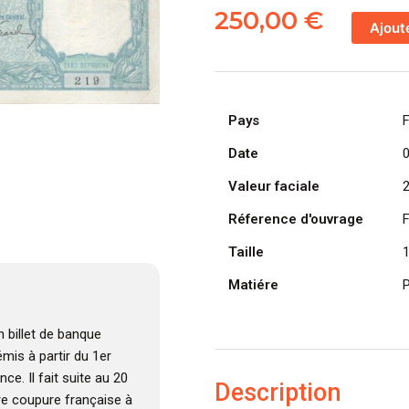
de
250,00
€
Ajout
FRANCE
billet
de
20
Pays
Francs
Bayard,
Date
01-
Valeur faciale
09-
1916
Réference d'ouvrage
Taille
Matiére
P
 billet de banque
émis à partir du 1er
e. Il fait suite au 20
Description
ère coupure française à