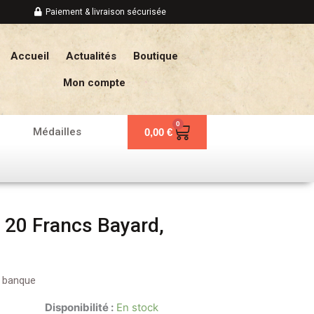
Paiement & livraison sécurisée
Accueil
Actualités
Boutique
Mon compte
0
Panier
Médailles
0,00
€
 20 Francs Bayard,
e banque
Disponibilité :
En stock