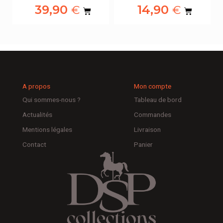
39,90
14,90
€
€
A propos
Mon compte
Qui sommes-nous ?
Tableau de bord
Actualités
Commandes
Mentions légales
Livraison
Contact
Panier