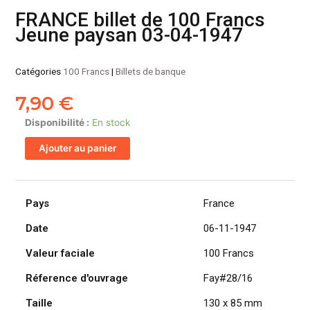
FRANCE billet de 100 Francs
Jeune paysan 03-04-1947
Catégories
100 Francs
|
Billets de banque
7,90
€
quantité
Disponibilité :
En stock
de
Ajouter au panier
FRANCE
billet
de
100
Pays
France
Francs
Date
06-11-1947
Jeune
paysan
Valeur faciale
100 Francs
03-
04-
Réference d'ouvrage
Fay#28/16
1947
Taille
130 x 85 mm