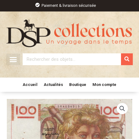
Aller
Paiement & livraison sécurisée
au
contenu
Rechercher
Accueil
Actualités
Boutique
Mon compte