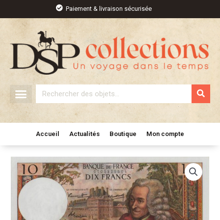
Aller
Paiement & livraison sécurisée
au
contenu
Rechercher
Accueil
Actualités
Boutique
Mon compte