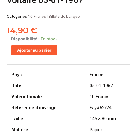
Voltaire 05-01-1967
Catégories
10 Francs
|
Billets de banque
14,90
€
quantité
Disponibilité :
En stock
de
Ajouter au panier
FRANCE
billet
de
10
Pays
France
Francs
Date
05-01-1967
Voltaire
05-
Valeur faciale
10 Francs
01-
1967
Réference d'ouvrage
Fay#62/24
Taille
145 × 80 mm
Matiére
Papier