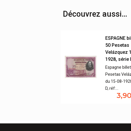
Découvrez aussi…
ESPAGNE bil
50 Pesetas
Velázquez 
1928, série
Espagne bille
Pesetas Velá
du 15-08-1928
D, réf:…
3,9