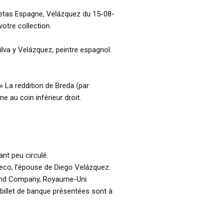
setas Espagne, Velázquez du 15-08-
votre collection.
ilva y Velázquez, peintre espagnol.
» La reddition de Breda (par
e au coin inférieur droit.
ant peu circulé.
heco, l’épouse de Diego Velázquez.
and Company, Royaume-Uni.
billet de banque présentées sont à