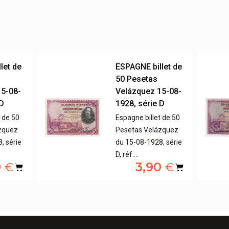
let de
ESPAGNE billet de
50 Pesetas
15-08-
Velázquez 15-08-
 D
1928, série D
t de 50
Espagne billet de 50
zquez
Pesetas Velázquez
, série
du 15-08-1928, série
D, réf:…
0
3,90
€
€