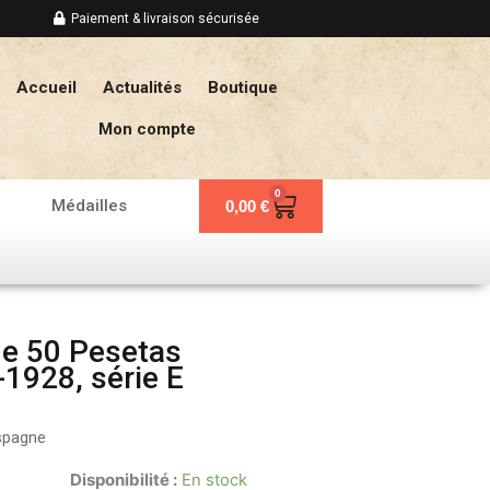
Paiement & livraison sécurisée
Accueil
Actualités
Boutique
Mon compte
0
Panier
Médailles
0,00
€
de 50 Pesetas
1928, série E
spagne
Disponibilité :
En stock