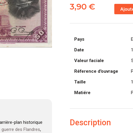
de
3,90
€
Ajout
ESPAGNE
billet
de
50
Pays
Pesetas
Velázquez
Date
15-
Valeur faciale
08-
1928,
Réference d'ouvrage
P
série
Taille
E
Matiére
P
Description
rrière-plan historique
u
guerre des Flandres
,