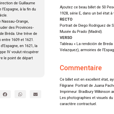
irection de Guillaume
Ajoutez ce beau billet de 50 Pe
 l’Espagne, à la fin du
1928, série E, dans un bel état à 
ècle.
RECTO
de Nassau-Orange,
Portrait de Diego Rodriguez de S
ouder des Provinces-
Musée du Prado (Madrid).
 de Bréda. Une trêve de
VERSO
 entre 1609 et 1621.
Tableau « La rendición de Breda 
 d’Espagne, en 1621, la
Velazquez), armoiries de l’Espagn
lippe IV voulut récupérer
e le point de départ
Commentaire
Ce billet est en excellent état, ay
Filigrane: Portrait de Juana Pac
Imprimeur: Bradbury Wilkinson 
Les photographies et visuels du 
caractère contractuel.