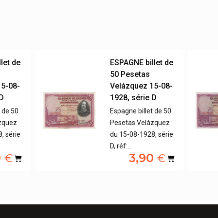
let de
ESPAGNE billet de
50 Pesetas
15-08-
Velázquez 15-08-
 D
1928, série D
t de 50
Espagne billet de 50
zquez
Pesetas Velázquez
, série
du 15-08-1928, série
D, réf:…
0
3,90
€
€