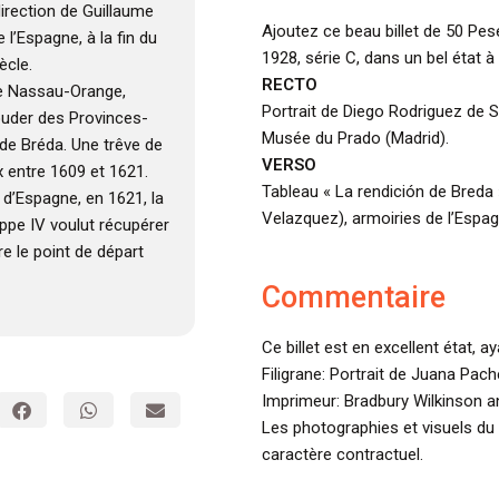
irection de Guillaume
Ajoutez ce beau billet de 50 Pe
 l’Espagne, à la fin du
1928, série C, dans un bel état à 
ècle.
RECTO
de Nassau-Orange,
Portrait de Diego Rodriguez de S
ouder des Provinces-
Musée du Prado (Madrid).
 de Bréda. Une trêve de
VERSO
 entre 1609 et 1621.
Tableau « La rendición de Breda 
 d’Espagne, en 1621, la
Velazquez), armoiries de l’Espagn
lippe IV voulut récupérer
e le point de départ
Commentaire
Ce billet est en excellent état, ay
Filigrane: Portrait de Juana Pac
Imprimeur: Bradbury Wilkinson 
Les photographies et visuels du 
caractère contractuel.