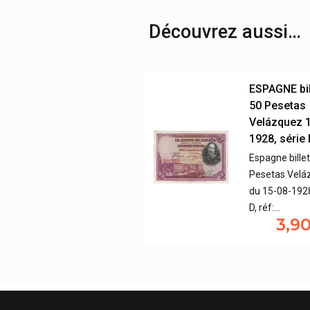
Découvrez aussi…
ESPAGNE bil
50 Pesetas
Velázquez 
1928, série
Espagne bille
Pesetas Velá
du 15-08-1928
D, réf:…
3,9