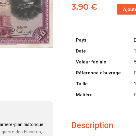
de
3,90
€
Ajout
ESPAGNE
billet
de
50
Pays
Pesetas
Velázquez
Date
15-
Valeur faciale
08-
1928,
Réference d'ouvrage
P
série
Taille
C
Matiére
P
Description
rrière-plan historique
u
guerre des Flandres
,