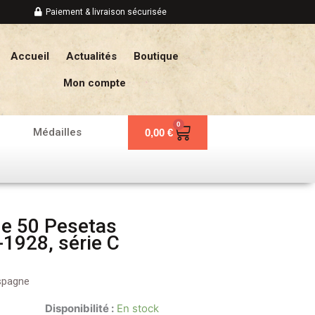
Paiement & livraison sécurisée
Accueil
Actualités
Boutique
Mon compte
0
Panier
Médailles
0,00
€
de 50 Pesetas
1928, série C
spagne
Disponibilité :
En stock