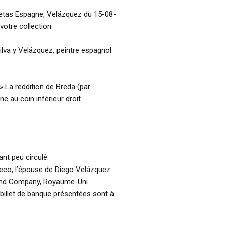
setas Espagne, Velázquez du 15-08-
votre collection.
ilva y Velázquez, peintre espagnol.
» La reddition de Breda (par
e au coin inférieur droit.
ant peu circulé.
heco, l’épouse de Diego Velázquez.
and Company, Royaume-Uni.
billet de banque présentées sont à