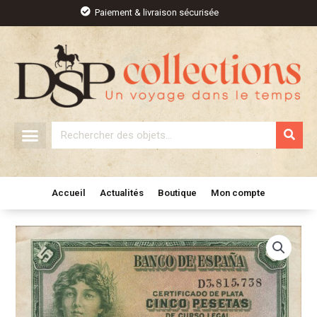
Aller
Paiement & livraison sécurisée
au
contenu
Rechercher
Accueil
Actualités
Boutique
Mon compte