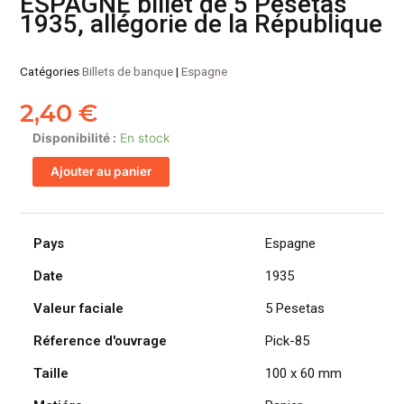
ESPAGNE billet de 5 Pesetas
1935, allégorie de la République
Catégories
Billets de banque
|
Espagne
2,40
€
quantité
Disponibilité :
En stock
de
Ajouter au panier
ESPAGNE
billet
de
5
Pays
Espagne
Pesetas
Date
1935
1935,
allégorie
Valeur faciale
5 Pesetas
de
la
Réference d'ouvrage
Pick-85
République
Taille
100 x 60 mm