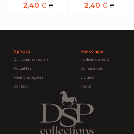
2,40
2,40
€
€
A propos
Mon compte
Qui sommes-nous ?
Tableau de bord
Actualités
Commandes
Mentions légales
Livraison
Contact
Panier