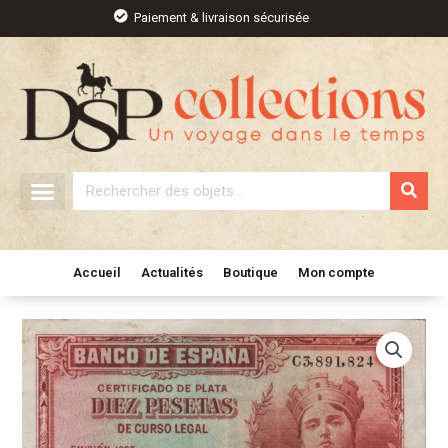
Aller
Paiement & livraison sécurisée
au
contenu
Rechercher
Accueil
Actualités
Boutique
Mon compte