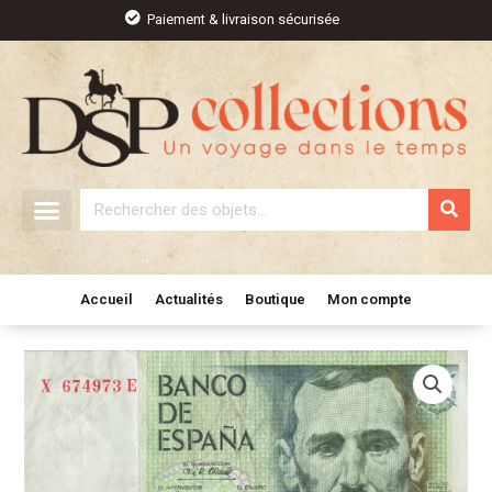
Aller
Paiement & livraison sécurisée
au
contenu
Rechercher
Accueil
Actualités
Boutique
Mon compte