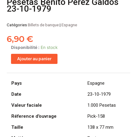
Pesetas Benito Pérez Galdós
23-10-1979
Catégories
Billets de banque
|
Espagne
6,90
€
quantité
Disponibilité :
En stock
de
Ajouter au panier
ESPAGNE
billet
de
1.000
Pays
Espagne
Pesetas
Date
23-10-1979
Benito
Pérez
Valeur faciale
1.000 Pesetas
Galdós
23-
Réference d'ouvrage
Pick-158
10-
Taille
138 x 77 mm
1979