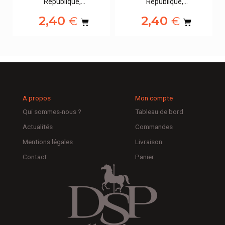
République,…
République,…
2,40
2,40
€
€
A propos
Mon compte
Qui sommes-nous ?
Tableau de bord
Actualités
Commandes
Mentions légales
Livraison
Contact
Panier