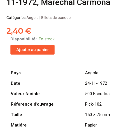
11-1972, Marechal Carmona
Catégories
Angola
|
Billets de banque
2,40
€
quantité
Disponibilité :
En stock
de
Ajouter au panier
ANGOLA
billet
colonie
portugaise
Pays
Angola
de
Date
24-11-1972
500
Escudos
Valeur faciale
500 Escudos
24-
11-
Réference d'ouvrage
Pick-102
1972,
Taille
150 × 75 mm
Marechal
Carmona
Matiére
Papier