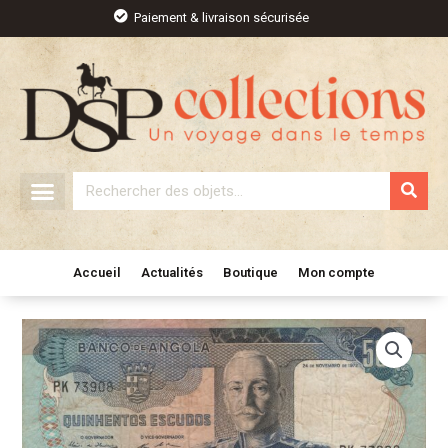
Aller
Paiement & livraison sécurisée
au
contenu
Rechercher
Accueil
Actualités
Boutique
Mon compte