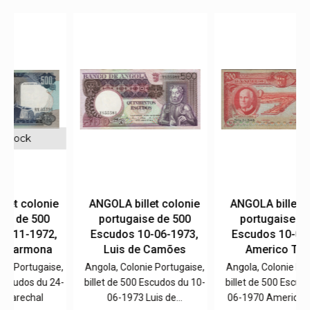
e
ANGOLA billet colonie
ANGOLA billet colonie
portugaise de 500
portugaise de 500
,
Escudos 10-06-1973,
Escudos 10-06-1970,
Luis de Camões
Americo Tomás
e,
Angola, Colonie Portugaise,
Angola, Colonie Portugaise,
4-
billet de 500 Escudos du 10-
billet de 500 Escudos du 10-
06-1973 Luis de…
06-1970 Americo Tomás,…