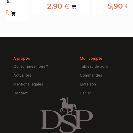
2,90
5,90
€
€
A propos
Mon compte
Qui sommes-nous ?
Tableau de bord
Actualités
Commandes
Mentions légales
Livraison
Contact
Panier