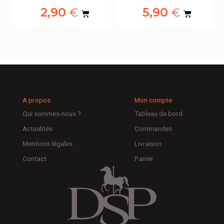
2,90
5,90
€
€
A propos
Mon compte
Qui sommes-nous ?
Tableau de bord
Actualités
Commandes
Mentions légales
Livraison
Contact
Panier