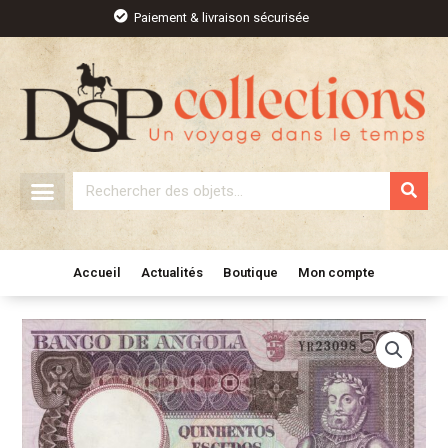
Aller
Paiement & livraison sécurisée
au
contenu
Rechercher
Accueil
Actualités
Boutique
Mon compte