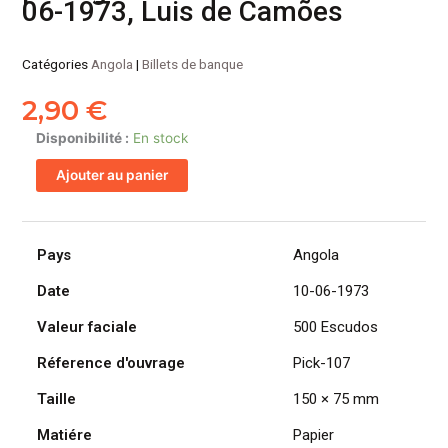
06-1973, Luis de Camões
Catégories
Angola
|
Billets de banque
2,90
€
quantité
Disponibilité :
En stock
de
Ajouter au panier
ANGOLA
billet
colonie
portugaise
Pays
Angola
de
Date
10-06-1973
500
Escudos
Valeur faciale
500 Escudos
10-
06-
Réference d'ouvrage
Pick-107
1973,
Taille
150 × 75 mm
Luis
de
Matiére
Papier
Camões