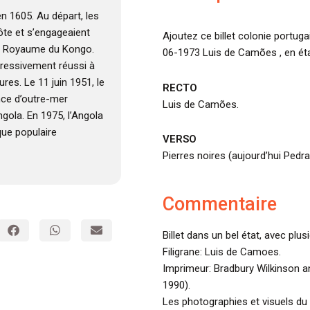
en 1605. Au départ, les
côte et s’engageaient
Ajoutez ce billet colonie portug
 le Royaume du Kongo.
06-1973 Luis de Camões , en éta
ogressivement réussi à
res. Le 11 juin 1951, le
RECTO
nce d’outre-mer
Luis de Camões.
ngola. En 1975, l’Angola
que populaire
VERSO
Pierres noires (aujourd’hui Ped
Commentaire
Billet dans un bel état, avec plus
Filigrane: Luis de Camoes.
Imprimeur: Bradbury Wilkinson
1990).
Les photographies et visuels du 