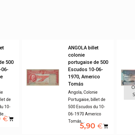
et
ANGOLA billet
colonie
de 500
portugaise de 500
-06-
Escudos 10-06-
de
1970, Americo
Tomás
O
ie
Angola, Colonie
S
llet de
Portugaise, billet de
du 10-
500 Escudos du 10-
 de…
06-1970 Americo
0
€
Tomás,…
5,90
€