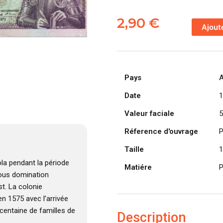
quantité
de
2,90
€
Ajout
ANGOLA
billet
colonie
portugaise
Pays
A
de
500
Date
1
Escudos
Valeur faciale
5
10-
06-
Réference d'ouvrage
P
1973,
Taille
1
Luis
de
la pendant la période
Matiére
P
Camões
 sous domination
t. La colonie
n 1575 avec l’arrivée
centaine de familles de
Description