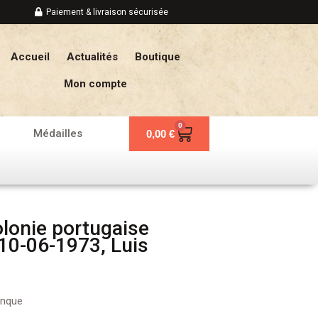
Paiement & livraison sécurisée
Accueil
Actualités
Boutique
Mon compte
0
Panier
Médailles
0,00
€
lonie portugaise
10-06-1973, Luis
anque