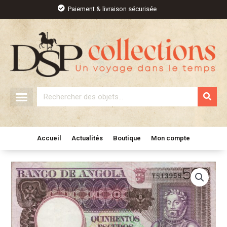
Aller
Paiement & livraison sécurisée
au
contenu
Rechercher
Accueil
Actualités
Boutique
Mon compte