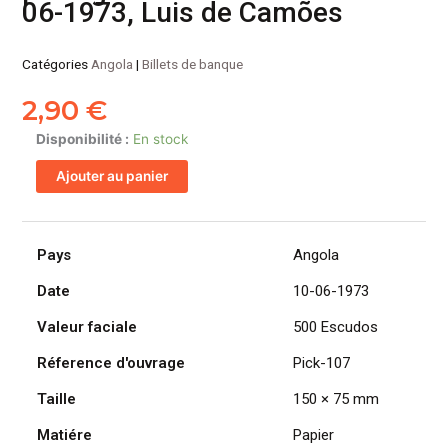
06-1973, Luis de Camões
Catégories
Angola
|
Billets de banque
2,90
€
quantité
Disponibilité :
En stock
de
Ajouter au panier
ANGOLA
billet
colonie
portugaise
Pays
Angola
de
Date
10-06-1973
500
Escudos
Valeur faciale
500 Escudos
10-
06-
Réference d'ouvrage
Pick-107
1973,
Taille
150 × 75 mm
Luis
de
Matiére
Papier
Camões