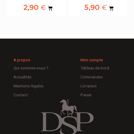
2,90
5,90
€
€
A propos
Mon compte
Qui sommes-nous ?
Tableau de bord
Actualités
Commandes
Mentions légales
Livraison
Contact
Panier