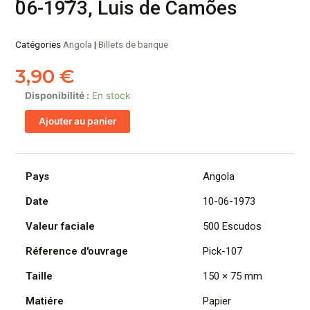
06-1973, Luis de Camões
Catégories
Angola
|
Billets de banque
3,90
€
quantité
Disponibilité :
En stock
de
Ajouter au panier
ANGOLA
billet
colonie
portugaise
Pays
Angola
de
Date
10-06-1973
500
Escudos
Valeur faciale
500 Escudos
10-
06-
Réference d'ouvrage
Pick-107
1973,
Taille
150 × 75 mm
Luis
de
Matiére
Papier
Camões