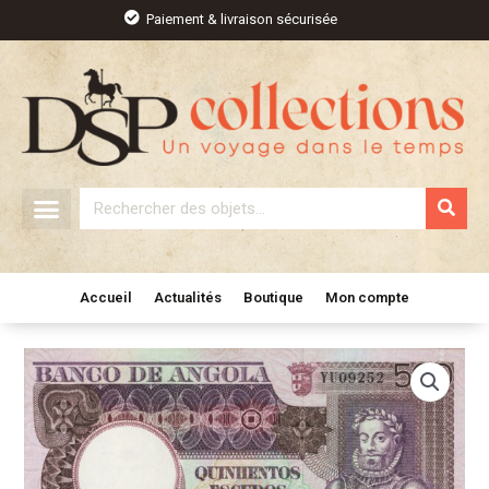
Aller
Paiement & livraison sécurisée
au
contenu
Rechercher
Accueil
Actualités
Boutique
Mon compte