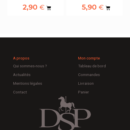
2,90
5,90
€
€
A propos
Mon compte
Qui sommes-nous ?
Tableau de bord
Actualités
Commandes
Mentions légales
Livraison
Contact
Panier