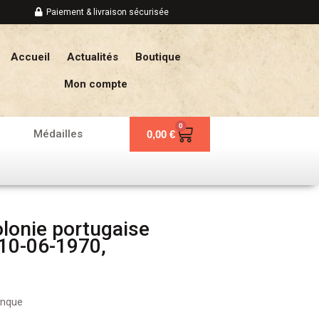
Paiement & livraison sécurisée
Accueil
Actualités
Boutique
Mon compte
0
Panier
Médailles
0,00
€
lonie portugaise
10-06-1970,
anque