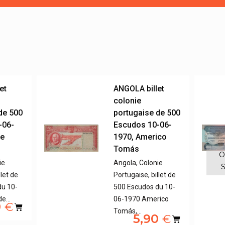
et
ANGOLA billet
colonie
de 500
portugaise de 500
-06-
Escudos 10-06-
de
1970, Americo
Tomás
O
ie
Angola, Colonie
S
llet de
Portugaise, billet de
du 10-
500 Escudos du 10-
 de…
06-1970 Americo
0
€
Tomás,…
5,90
€