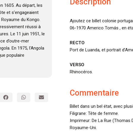
Description
en 1605. Au départ, les
côte et s’engageaient
 le Royaume du Kongo.
Ajoutez ce billet colonie portug
ogressivement réussi à
06-1970 Americo Tomás , en état
res. Le 11 juin 1951, le
nce d’outre-mer
RECTO
ngola. En 1975, l’Angola
Port de Luanda, et portrait d’A
que populaire
VERSO
Rhinocéros.
Commentaire
Billet dans un bel état, avec plus
Filigrane: Tête de femme.
Imprimeur: De La Rue (Thomas D
Royaume-Uni.