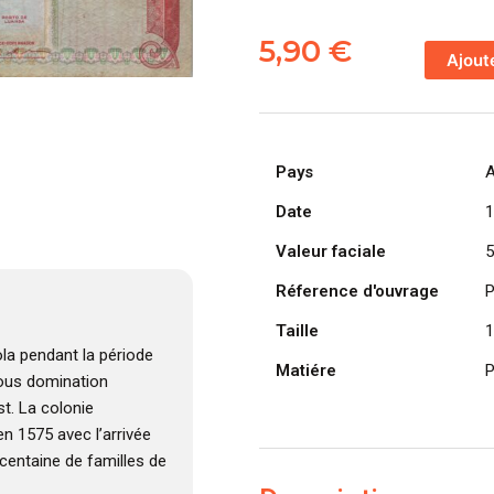
quantité
de
5,90
€
Ajout
ANGOLA
billet
colonie
portugaise
Pays
A
de
500
Date
1
Escudos
Valeur faciale
5
10-
06-
Réference d'ouvrage
P
1970,
Taille
1
Americo
la pendant la période
Tomás
Matiére
P
 sous domination
t. La colonie
n 1575 avec l’arrivée
centaine de familles de