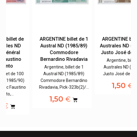
ARGENTINE billet de 1
ARGENTINE billet de 5
Austral ND (1985/89)
Australes ND (1985/89)
Commodore
Justo José de Urquiza
Bernardino Rivadavia
Argentine, billet de 5
Argentine, billet de 1
Australes ND (1985/89)
Austral ND (1985/89)
Justo José de Urquiza,…
Commodore Bernardino
1,50
€
o
Rivadavia, Pick-323b(2)/…
1,50
€