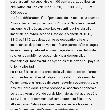
peso argentin se subdivise en 100 centavos. Les billets en
circulation ont une valeur de 10, 20, 50, 100, 200, 500 et 1
000 pesos.
Après la déclaration d’indépendance du 25 mai 1810, Buenos
Aires et les autres provinces du Río de la Plata entamèrent
une guerre d’indépendance. Les Argentins prirent la ville
impériale de Potosí avec sa Casa de la Moneda en 1810,
1813 et 1815. Les deux dernières occupations furent
importantes du point de vue monétaire, parce qu’on changea
les monnaies qui étaient émises jusqu’alors – avec le buste
royal et les emblèmes espagnols – par de nouvelles
monnaies qui montraient les symboles et la devise du pays En
Unión y Libertad.
En 1813, à la suite de la prise de la ville de Potosí par l’armée
commandée par Manuel Belgrano (créateur du drapeau de
l’Argentine), et à l’arrivée de cette nouvelle à Buenos Aires, le
député Pedro José Agrelo proposa à l’Assemblée générale
constitutive un projet de Loi de Monnaie, qui fut approuvé le
13 avril 1813 et communiqué immédiatement à la CECA
altoperuana (Potosí), qui commença ensuite à frapper la
première monnaie de l’Argentine indépendante.