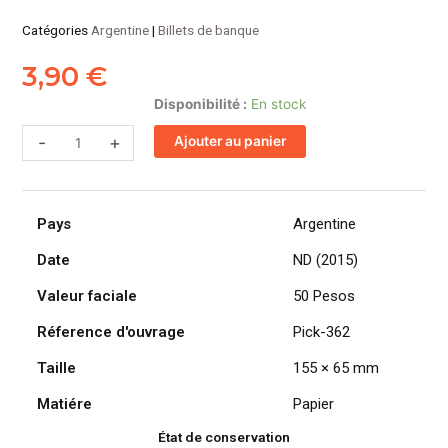
Catégories
Argentine
|
Billets de banque
3,90
€
quantité
Disponibilité :
En stock
de
-
+
Ajouter au panier
ARGENTINE
billet
de
50
Pays
Argentine
Pesos
ND
Date
ND (2015)
(2015)
Valeur faciale
50 Pesos
Gaucho
Antonio
Réference d'ouvrage
Pick-362
Rivero
Taille
155 × 65 mm
Matiére
Papier
État de conservation