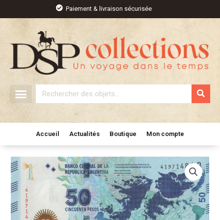
Aller
Paiement & livraison sécurisée
au
contenu
Rechercher
Accueil
Actualités
Boutique
Mon compte