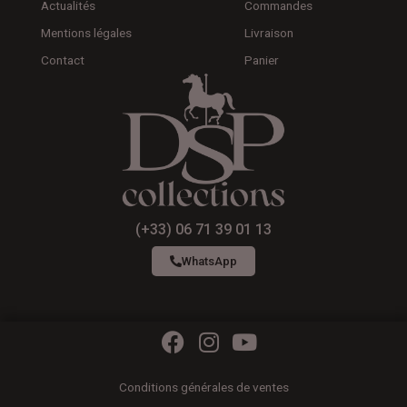
Actualités
Commandes
Mentions légales
Livraison
Contact
Panier
(+33) 06 71 39 01 13
WhatsApp
F
I
Y
a
n
o
c
s
u
Conditions générales de ventes