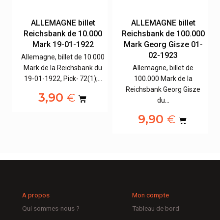
ALLEMAGNE billet
ALLEMAGNE billet
rk
Reichsbank de 10.000
Reichsbank de 100.000
Mark 19-01-1922
Mark Georg Gisze 01-
02-1923
0
Allemagne, billet de 10.000
u
Mark de la Reichsbank du
Allemagne, billet de
;…
19-01-1922, Pick- 72(1);…
100.000 Mark de la
Reichsbank Georg Gisze
3,90
€
du…
9,90
€
A propos
Mon compte
Qui sommes-nous ?
Tableau de bord