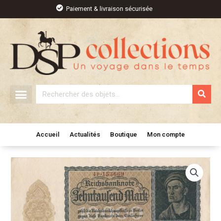
Aller
Paiement & livraison sécurisée
au
contenu
Rechercher
Accueil
Actualités
Boutique
Mon compte