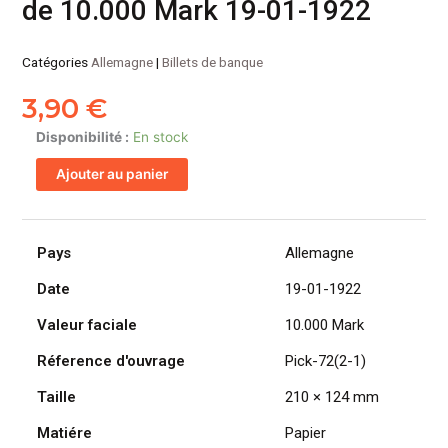
de 10.000 Mark 19-01-1922
Catégories
Allemagne
|
Billets de banque
3,90
€
quantité
Disponibilité :
En stock
de
Ajouter au panier
ALLEMAGNE
billet
Reichsbank
de
Pays
Allemagne
10.000
Date
19-01-1922
Mark
19-
Valeur faciale
10.000 Mark
01-
1922
Réference d'ouvrage
Pick-72(2-1)
Taille
210 × 124 mm
Matiére
Papier