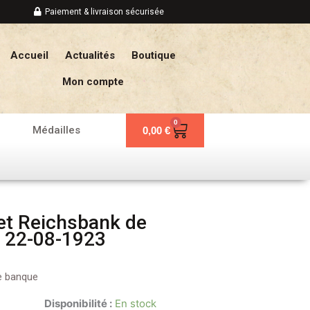
Paiement & livraison sécurisée
Accueil
Actualités
Boutique
Mon compte
0
Panier
Médailles
0,00
€
t Reichsbank de
 22-08-1923
de banque
Disponibilité :
En stock