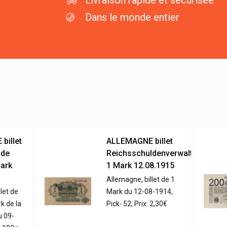
Livraison rapide et sécurisée
Dans le monde entier
billet
ALLEMAGNE billet
 de
Reichsschuldenverwaltung,
Mark
1 Mark 12.08.1915
Allemagne, billet de 1
let de
Mark du 12-08-1914,
k de la
Pick- 52; Prix: 2,30€
u 09-