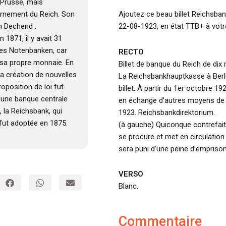
 Prusse, mais
vernement du Reich. Son
Ajoutez ce beau billet Reichsba
n Dechend .
22-08-1923, en état TTB+ à votre
n 1871, il y avait 31
les Notenbanken, car
RECTO
 sa propre monnaie. En
Billet de banque du Reich de dix
 la création de nouvelles
La Reichsbankhauptkasse à Berli
oposition de loi fut
billet. À partir du 1er octobre 192
r une banque centrale
en échange d’autres moyens de p
 la Reichsbank, qui
1923. Reichsbankdirektorium.
 fut adoptée en 1875.
(à gauche) Quiconque contrefait 
se procure et met en circulation d
sera puni d’une peine d’empris
VERSO
Blanc.
Commentaire