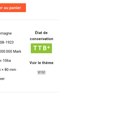
er au panier
E
k
État de
lemagne
conservation
-08-1923
000.000 Mark
k-106a
Voir le thème
5 × 80 mm
WWI
ier