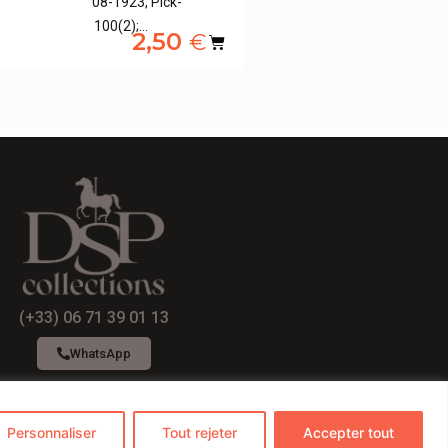
08-1923, Pick-
100(2);…
2,50
€
(+33) 06 71 39 01 13
WhatsApp
Personnaliser
Tout rejeter
Accepter tout