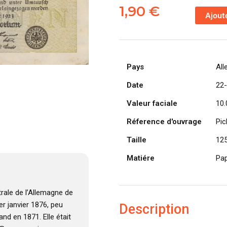
de
1,90
€
Ajout
ALLEMAGN
billet
Reichsban
de
Pays
Al
10.000.000
Mark
Date
22
22-
Valeur faciale
10.
08-
1923
Réference d'ouvrage
Pic
Taille
12
Matiére
Pap
rale de l’Allemagne de
er janvier 1876, peu
Description
and en 1871. Elle était