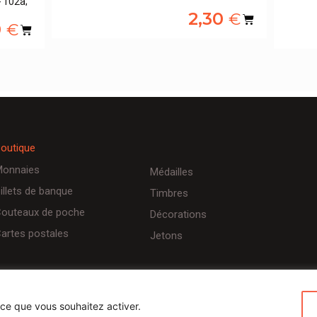
- 102a;
2,30
€
0
€
outique
onnaies
Médailles
illets de banque
Timbres
outeaux de poche
Décorations
artes postales
Jetons
 ce que vous souhaitez activer.
Conditions d’utilisateurs
Politique de confidentialité