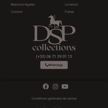
Mentions légales
Livraison
Contact
Panier
(+33) 06 71 39 01 13
WhatsApp
F
I
Y
a
n
o
c
s
u
Conditions générales de ventes
e
t
t