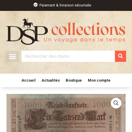
Aller
Paiement & livraison sécurisée
au
contenu
Rechercher
Accueil
Actualités
Boutique
Mon compte