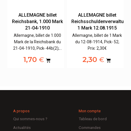
e
ALLEMAGNE billet
ALLEMAGNE billet
Reichsbank, 1.000 Mark
Reichsschuldenverwaltung,
21-04-1910
1 Mark 12.08.1915
Allemagne, billet de 1.000
Allemagne, billet de 1 Mark
Mark de la Reichsbank du
du 12-08-1914, Pick- 52;
3,
21-04-1910, Pick- 44b(2);…
Prix: 2,30€
1,70
2,30
€
€
A propos
Mon compte
Qui sommes-nous ?
Tableau de bord
Actualités
Commandes