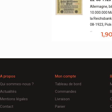
Allemagne, bil
10.000.000 M
la Reichsbank
08-1923, Pick
…
1,9
A propos
Mon compte
B
Qui sommes-nous ?
Tableau de bord
M
Actualités
Commandes
B
Mentions légales
Livraison
C
Contact
Panier
C