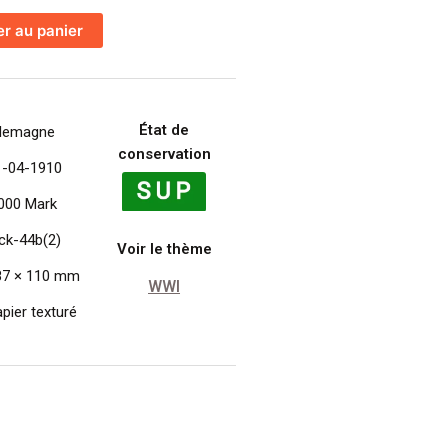
er au panier
E
,
État de
llemagne
conservation
1-04-1910
.000 Mark
ck-44b(2)
Voir le thème
87 × 110 mm
WWI
pier texturé