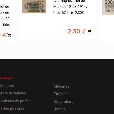
Allemagne, billet de 1
let de
Mark du 12-08-1914,
ark de
Pick- 52; Prix: 2,30€
 du 22-
- 106a;
2,30
€
0
€
outique
onnaies
Médailles
illets de banque
Timbres
outeaux de poche
Décorations
artes postales
Jetons