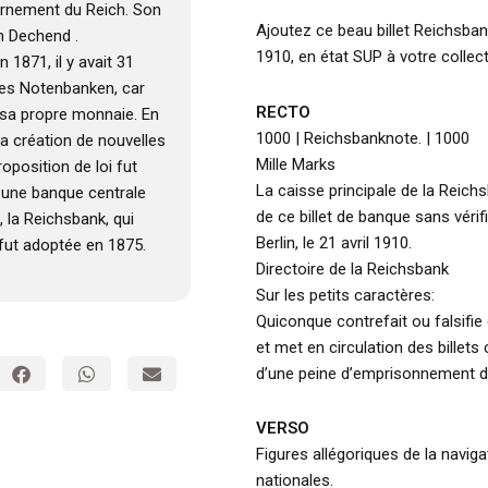
vernement du Reich. Son
Ajoutez ce beau billet Reichsba
n Dechend .
1910, en état SUP à votre collect
n 1871, il y avait 31
les Notenbanken, car
RECTO
 sa propre monnaie. En
1000 | Reichsbanknote. | 1000
 la création de nouvelles
Mille Marks
oposition de loi fut
La caisse principale de la Reich
r une banque centrale
de ce billet de banque sans vérifi
 la Reichsbank, qui
Berlin, le 21 avril 1910.
 fut adoptée en 1875.
Directoire de la Reichsbank
Sur les petits caractères:
Quiconque contrefait ou falsifie
et met en circulation des billets 
d’une peine d’emprisonnement d
VERSO
Figures allégoriques de la navigat
nationales.