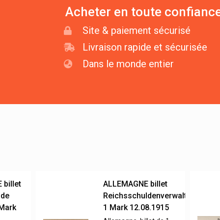
Acheter en toute confianc
Site & paiement sécurisé
Livraison rapide et sécurisée
Dans le monde entier
billet
ALLEMAGNE billet
 de
Reichsschuldenverwaltung,
 Mark
1 Mark 12.08.1915