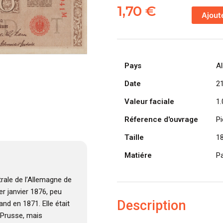
de
1,70
€
Ajout
ALLEMAGN
billet
Reichsbank
1.000
Pays
A
Mark
21-
Date
2
04-
Valeur faciale
1
1910
Réference d'ouvrage
Pi
Taille
1
Matiére
Pa
rale de l’Allemagne de
er janvier 1876, peu
Description
and en 1871. Elle était
 Prusse, mais