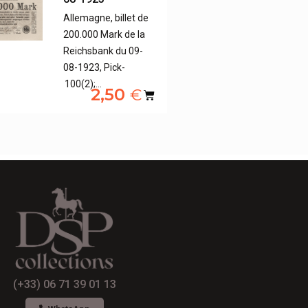
Allemagne, billet de
200.000 Mark de la
Reichsbank du 09-
08-1923, Pick-
100(2);…
2,50
€
(+33) 06 71 39 01 13