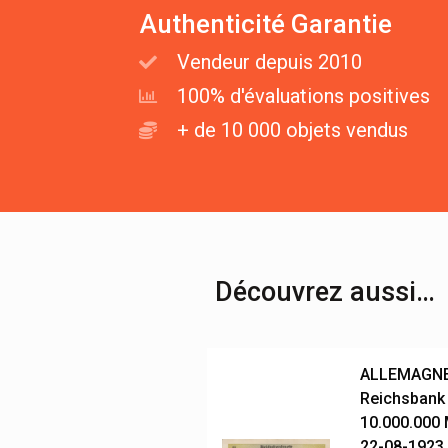
Authenticité Garantie
Vendeur depuis 2010
100% d'évaluations positives
+ de 10 000 objets vendus
Découvrez aussi…
ALLEMAGNE 
Reichsbank
10.000.000
22-08-1923