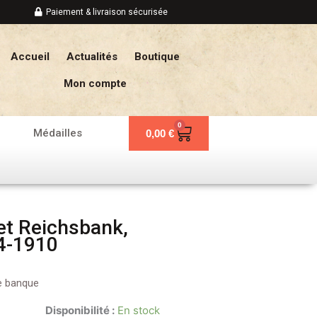
Paiement & livraison sécurisée
Accueil
Actualités
Boutique
Mon compte
0
Panier
Médailles
0,00
€
t Reichsbank,
4-1910
de banque
Disponibilité :
En stock