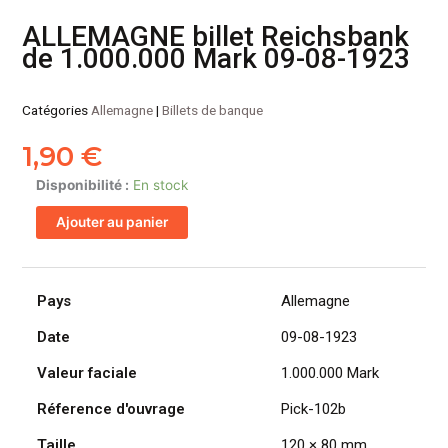
ALLEMAGNE billet Reichsbank
de 1.000.000 Mark 09-08-1923
Catégories
Allemagne
|
Billets de banque
1,90
€
quantité
Disponibilité :
En stock
de
Ajouter au panier
ALLEMAGNE
billet
Reichsbank
de
Pays
Allemagne
1.000.000
Date
09-08-1923
Mark
09-
Valeur faciale
1.000.000 Mark
08-
1923
Réference d'ouvrage
Pick-102b
Taille
120 × 80 mm