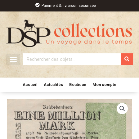
Aller
Paiement & livraison sécurisée
au
contenu
Rechercher
Accueil
Actualités
Boutique
Mon compte