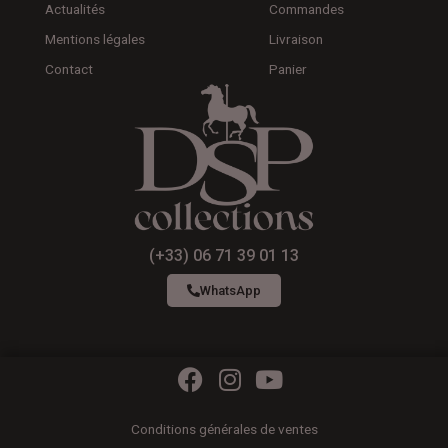
Actualités
Commandes
Mentions légales
Livraison
Contact
Panier
(+33) 06 71 39 01 13
WhatsApp
F
I
Y
a
n
o
c
s
u
Conditions générales de ventes