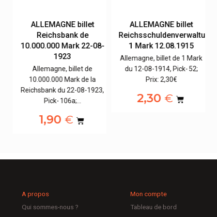
e
ALLEMAGNE billet
ALLEMAGNE billet
Reichsbank de
Reichsschuldenverwaltung,
10.000.000 Mark 22-08-
1 Mark 12.08.1915
1923
Allemagne, billet de 1 Mark
Allemagne, billet de
du 12-08-1914, Pick- 52;
3,
10.000.000 Mark de la
Prix: 2,30€
Reichsbank du 22-08-1923,
2,30
€
Pick- 106a;…
1,90
€
A propos
Mon compte
Qui sommes-nous ?
Tableau de bord