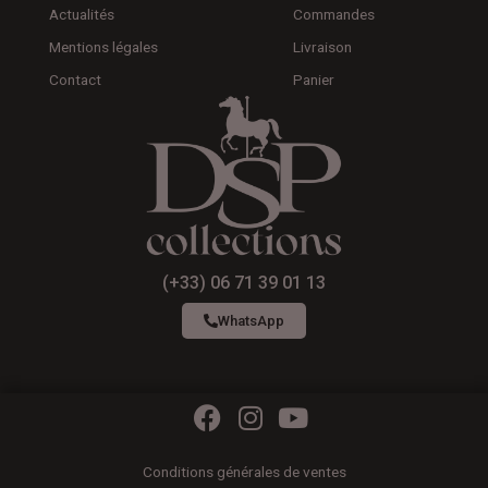
Actualités
Commandes
Mentions légales
Livraison
Contact
Panier
(+33) 06 71 39 01 13
WhatsApp
F
I
Y
a
n
o
c
s
u
Conditions générales de ventes