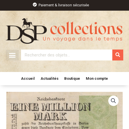
Aller
Paiement & livraison sécurisée
au
contenu
Rechercher
Accueil
Actualités
Boutique
Mon compte