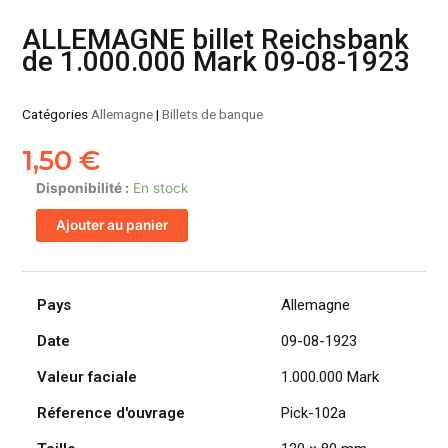
ALLEMAGNE billet Reichsbank
de 1.000.000 Mark 09-08-1923
Catégories
Allemagne
|
Billets de banque
1,50
€
quantité
Disponibilité :
En stock
de
Ajouter au panier
ALLEMAGNE
billet
Reichsbank
de
Pays
Allemagne
1.000.000
Date
09-08-1923
Mark
09-
Valeur faciale
1.000.000 Mark
08-
1923
Réference d'ouvrage
Pick-102a