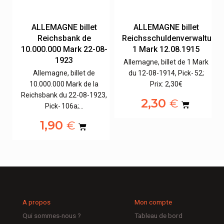
e
ALLEMAGNE billet
ALLEMAGNE billet
Reichsbank de
Reichsschuldenverwaltung,
10.000.000 Mark 22-08-
1 Mark 12.08.1915
1923
Allemagne, billet de 1 Mark
Allemagne, billet de
du 12-08-1914, Pick- 52;
3,
10.000.000 Mark de la
Prix: 2,30€
Reichsbank du 22-08-1923,
2,30
€
Pick- 106a;…
1,90
€
A propos
Mon compte
Qui sommes-nous ?
Tableau de bord