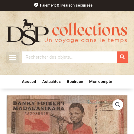
Aller
Paiement & livraison sécurisée
au
contenu
Rechercher
Accueil
Actualités
Boutique
Mon compte