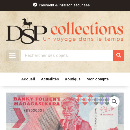
Aller
Paiement & livraison sécurisée
au
contenu
Rechercher
Accueil
Actualités
Boutique
Mon compte