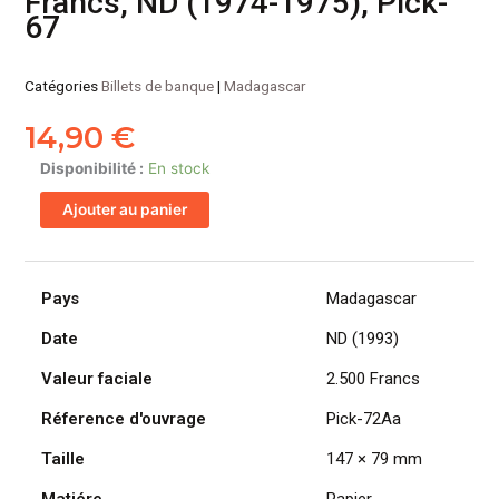
Francs, ND (1974-1975), Pick-
67
Catégories
Billets de banque
|
Madagascar
14,90
€
quantité
Disponibilité :
En stock
de
Ajouter au panier
MADAGASCAR
billet
de
2.500
Pays
Madagascar
Francs,
Date
ND (1993)
ND
(1974-
Valeur faciale
2.500 Francs
1975),
Pick-
Réference d'ouvrage
Pick-72Aa
67
Taille
147 × 79 mm