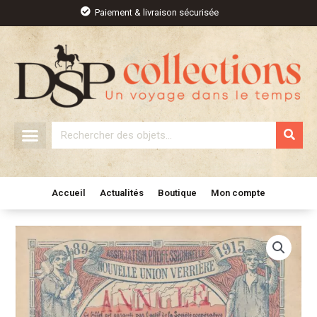
Aller
Paiement & livraison sécurisée
au
contenu
Rechercher
Accueil
Actualités
Boutique
Mon compte