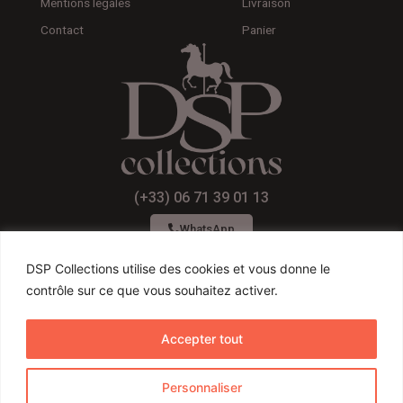
Mentions légales
Livraison
Contact
Panier
(+33) 06 71 39 01 13
WhatsApp
DSP Collections utilise des cookies et vous donne le
contrôle sur ce que vous souhaitez activer.
F
I
Y
a
n
o
Accepter tout
c
s
u
Conditions générales de ventes
e
t
t
Personnaliser
b
a
u
Conditions d’utilisateurs