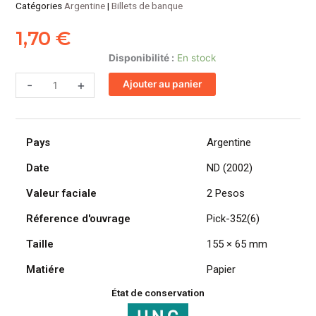
Catégories
Argentine
|
Billets de banque
1,70
€
quantité
Disponibilité :
En stock
de
-
+
Ajouter au panier
ARGENTINE
billet
de
2
Pays
Argentine
Pesos
ND
Date
ND (2002)
(2002)
Valeur faciale
2 Pesos
Bartholomée
Mitre
Réference d'ouvrage
Pick-352(6)
Taille
155 × 65 mm
Matiére
Papier
État de conservation