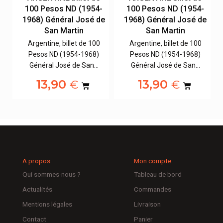
-
100 Pesos ND (1954-
100 Pesos ND (1954-
e
1968) Général José de
1968) Général José de
San Martin
San Martin
Argentine, billet de 100
Argentine, billet de 100
Pesos ND (1954-1968)
Pesos ND (1954-1968)
Général José de San…
Général José de San…
13,90
13,90
€
€
A propos
Mon compte
Qui sommes-nous ?
Tableau de bord
Actualités
Commandes
Mentions légales
Livraison
Contact
Panier