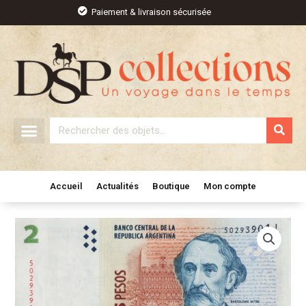
Aller
Paiement & livraison sécurisée
au
contenu
Rechercher
Accueil
Actualités
Boutique
Mon compte