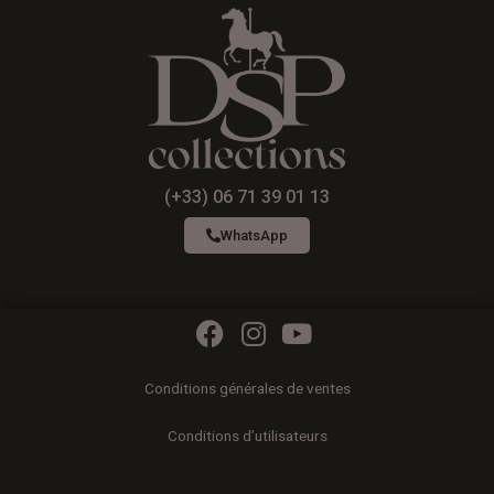
(+33) 06 71 39 01 13
WhatsApp
F
I
Y
a
n
o
c
s
u
Conditions générales de ventes
e
t
t
b
a
u
Conditions d’utilisateurs
o
g
b