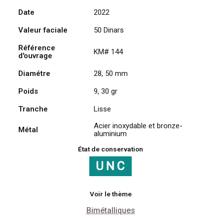
2021,
Date
2022
Hassiba
Valeur faciale
50 Dinars
Ben
Bouali
Référence
KM# 144
d'ouvrage
Diamétre
28, 50 mm
Poids
9, 30 gr
Tranche
Lisse
Acier inoxydable et bronze-
Métal
aluminium
État de conservation
Voir le thème
Bimétalliques