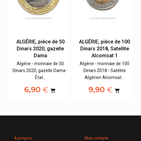
0
ALGÉRIE, pièce de 50
ALGÉRIE, pièce de 100
r
Dinars 2020, gazelle
Dinars 2018, Satellite
Dama
Alcomsat 1
0
Algérie - monnaie de 50
Algérie - monnaie de 100
e…
Dinars 2020, gazelle Dama -
Dinars 2018 - Satélite
État…
Algérien Alcomsat…
6,90
9,90
€
€
A propos
Mon compte