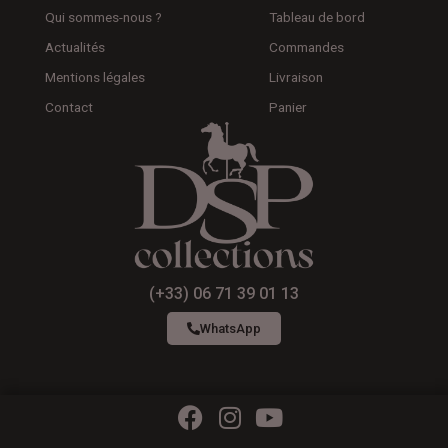
Qui sommes-nous ?
Tableau de bord
Actualités
Commandes
Mentions légales
Livraison
Contact
Panier
(+33) 06 71 39 01 13
WhatsApp
F
I
Y
a
n
o