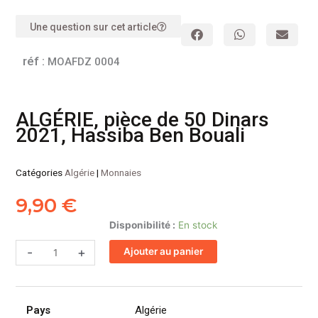
Une question sur cet article
réf :
MOAFDZ 0004
ALGÉRIE, pièce de 50 Dinars
2021, Hassiba Ben Bouali
Catégories
Algérie
|
Monnaies
9,90
€
quantité
Disponibilité :
En stock
de
-
+
Ajouter au panier
ALGÉRIE,
pièce
de
50
Pays
Algérie
Dinars