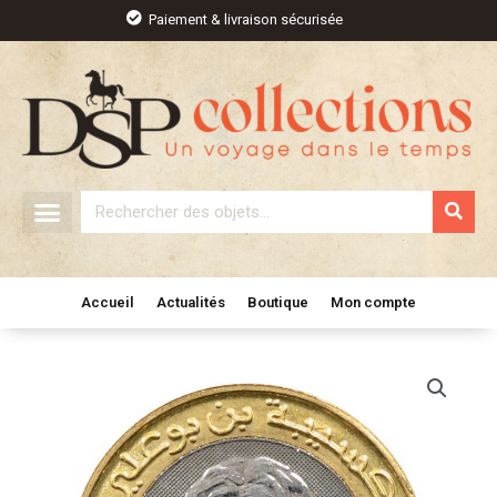
Aller
Paiement & livraison sécurisée
au
contenu
Rechercher
Accueil
Actualités
Boutique
Mon compte